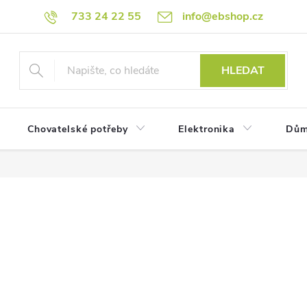
733 24 22 55
info@ebshop.cz
HLEDAT
Chovatelské potřeby
Elektronika
Dům
.