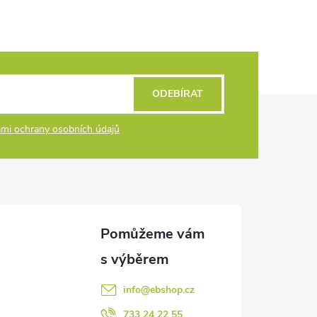
ODEBÍRAT
mi ochrany osobních údajů
info
@
ebshop.cz
733 24 22 55