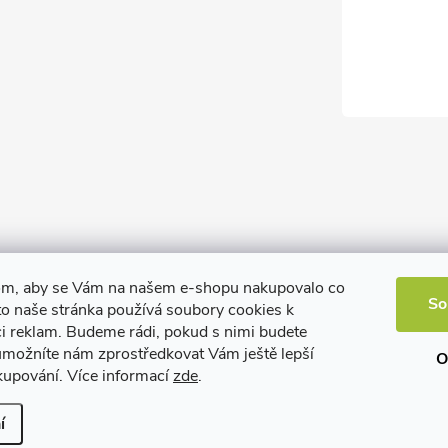
om, aby se Vám na našem e-shopu nakupovalo co
So
to naše stránka používá soubory cookies k
ci reklam. Budeme rádi, pokud s nimi budete
 umožníte nám zprostředkovat Vám ještě lepší
O
kupování. Více informací
zde
.
í