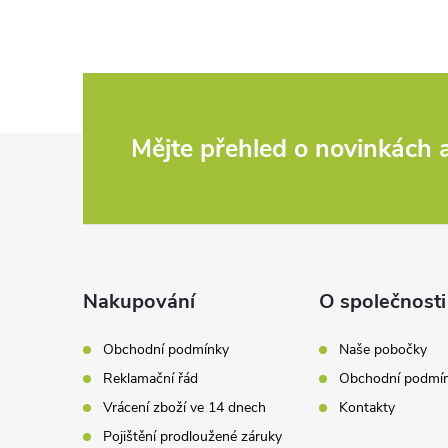
Z
Mějte přehled o novinkách
á
p
a
Nakupování
O společnosti
t
Obchodní podmínky
Naše pobočky
Reklamační řád
Obchodní podmí
í
Vrácení zboží ve 14 dnech
Kontakty
Pojištění prodloužené záruky