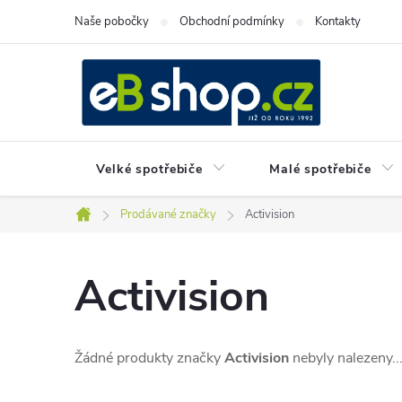
Přejít
Naše pobočky
Obchodní podmínky
Kontakty
na
obsah
Velké spotřebiče
Malé spotřebiče
Prodávané značky
Activision
Domů
Activision
Žádné produkty značky
Activision
nebyly nalezeny..