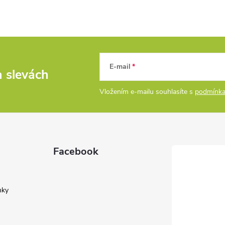
E-mail
a slevách
Vložením e-mailu souhlasíte s
podmínka
Facebook
nky