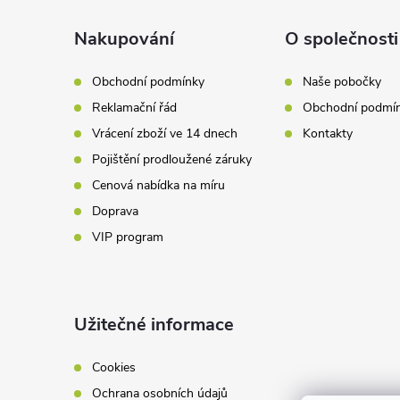
p
a
Nakupování
O společnosti
r
t
v
Obchodní podmínky
Naše pobočky
Reklamační řád
Obchodní podmí
k
í
Vrácení zboží ve 14 dnech
Kontakty
y
Pojištění prodloužené záruky
v
Cenová nabídka na míru
Doprava
ý
VIP program
p
i
Užitečné informace
s
u
Cookies
Ochrana osobních údajů