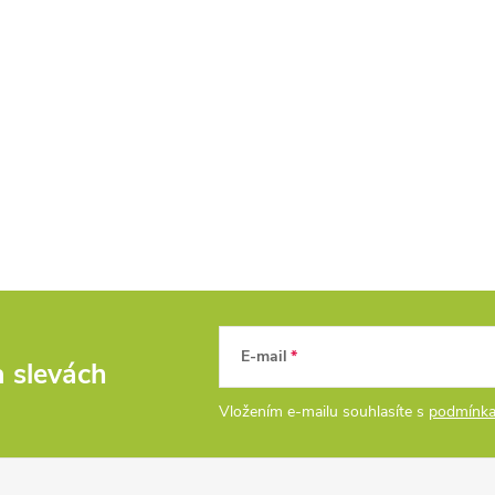
E-mail
a slevách
Vložením e-mailu souhlasíte s
podmínka