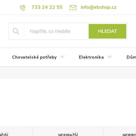
733 24 22 55
info@ebshop.cz
HLEDAT
Chovatelské potřeby
Elektronika
Dům
ĚJŠÍ
NEJDRAŽŠÍ
NEJPR