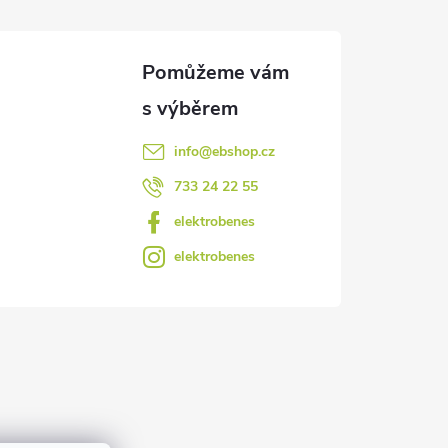
info
@
ebshop.cz
733 24 22 55
elektrobenes
elektrobenes