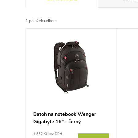
a
1
položek celkem
z
V
e
ý
n
p
í
i
p
s
r
p
Batoh na notebook Wenger
o
Gigabyte 16" - černý
r
d
1 652 Kč bez DPH