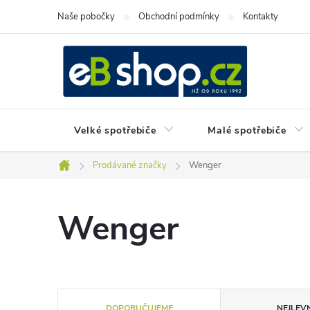
Přejít
Naše pobočky
Obchodní podmínky
Kontakty
na
obsah
Velké spotřebiče
Malé spotřebiče
Prodávané značky
Wenger
Domů
Wenger
Ř
DOPORUČUJEME
NEJLEVN