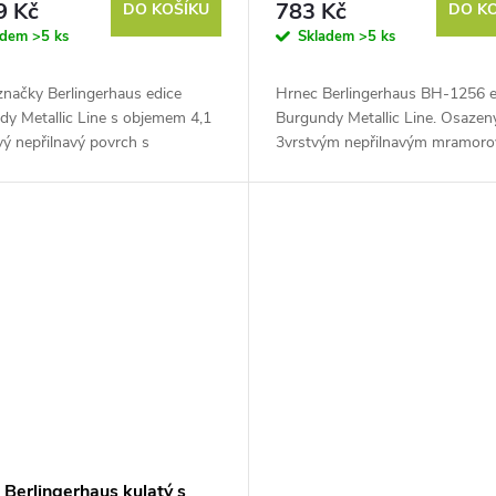
9 Kč
783 Kč
DO KOŠÍKU
DO K
adem
>5 ks
Skladem
>5 ks
značky Berlingerhaus edice
Hrnec Berlingerhaus BH-1256 e
dy Metallic Line s objemem 4,1
Burgundy Metallic Line. Osazen
tvý nepřilnavý povrch s
3vrstvým nepřilnavým mramor
ovým designem. Ušetřete až 35
povrchem. Ergonomická měkče
ie. Turbo indukční dno a...
rukojeť. Vhodný na všechny dr
ohřevu a do...
 Berlingerhaus kulatý s