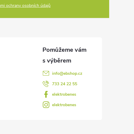
mi ochrany osobních údajů
info
@
ebshop.cz
733 24 22 55
elektrobenes
elektrobenes