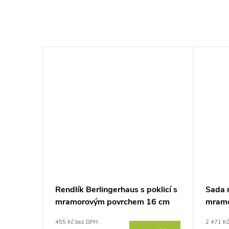
Rendlík Berlingerhaus s poklicí s
Sada 
mramorovým povrchem 16 cm
mramo
Burgundy Metallic Line BH-1525
Burgu
455 Kč bez DPH
2 471 K