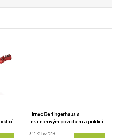
Hrnec Berlingerhaus s
klicí
mramorovým povrchem a poklicí
ine
24 cm Burgundy Metallic Line
842 Kč bez DPH
BH-1257