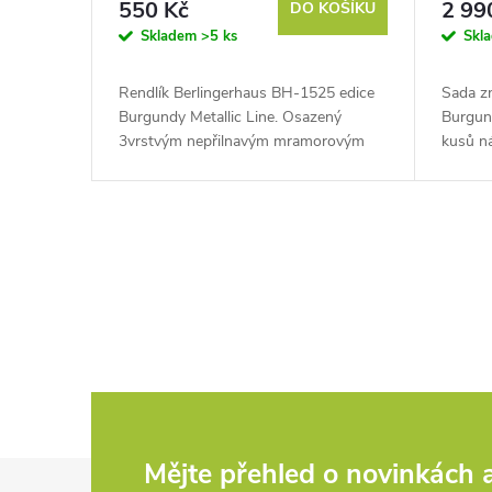
550 Kč
2 99
DO KOŠÍKU
Skladem
>5 ks
Skl
Rendlík Berlingerhaus BH-1525 edice
Sada z
Burgundy Metallic Line. Osazený
Burgund
3vrstvým nepřilnavým mramorovým
kusů n
povrchem. Ergonomická měkčená
povrch,
rukojeť. Vhodný do myčky nádobí.
dokonal
Ecofriendly....
indukčn
O
v
l
á
d
Z
Mějte přehled o novinkách
a