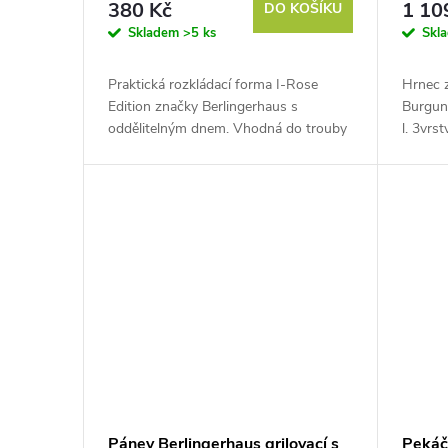
o
380 Kč
1 10
DO KOŠÍKU
u
Skladem
>5 ks
Skl
d
k
Praktická rozkládací forma I-Rose
Hrnec 
u
Edition značky Berlingerhaus s
Burgun
t
oddělitelným dnem. Vhodná do trouby
l. 3vrs
k
do teploty 240 °C. Nepřilnavý titanový
mramor
povrch vhodný pro pečení s minimem
% energ
ů
tuku.
t
ů
Pánev Berlingerhaus grilovací s
Pekáč