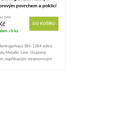
rovým povrchem a poklicí
 Burgundy Metallic Line
bez DPH
264
Kč
DO KOŠÍKU
adem
>5 ks
Berlingerhaus BH-1264 edice
dy Metallic Line. Osazený
ým nepřilnavým mramorovým
em. Ergonomická měkčená
ť. Vhodný na všechny druhy
a do...