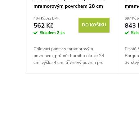
mramorovým povrchem 28 cm
mramo
Carbon PRO Line BH-6901
32 cm
464 Kč bez DPH
697 Kč 
BH-1
562 Kč
843 
DO KOŠÍKU
Skladem
2 ks
Skl
Grilovací pánev s mramorovým
Pekáč 
povrchem, průměr horního okraje 28
Burgun
cm, výška 4 cm, třívrstvý povrch pro
3vrstv
nepřilnavost a snadné čištění, Turbo
povrch
indukční dno pro efektivní přípravu...
rukoje
ohřevu 