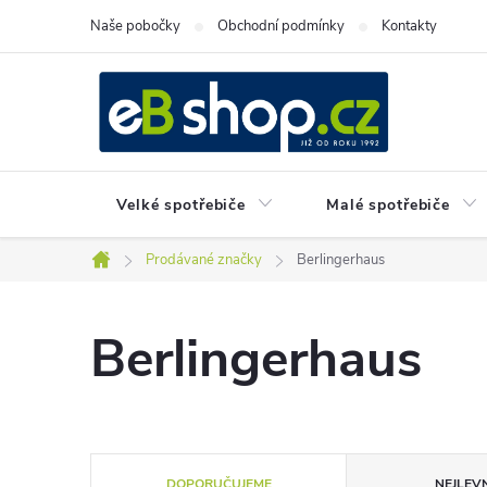
Přejít
Naše pobočky
Obchodní podmínky
Kontakty
na
obsah
Velké spotřebiče
Malé spotřebiče
Prodávané značky
Berlingerhaus
Domů
Berlingerhaus
Ř
DOPORUČUJEME
NEJLEVN