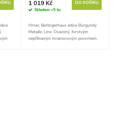
1 019 Kč
OŠÍKU
DO KOŠÍKU
Skladem
>5 ks
dice
Hrnec Berlingerhaus edice Burgundy
ý
Metallic Line. Osazený 3vrstvým
ovým
nepřilnavým mramorovým povrchem.
ná
Ergonomická měkčená rukojeť. Vhodný
uhy
na všechny druhy ohřevu a do myčky...