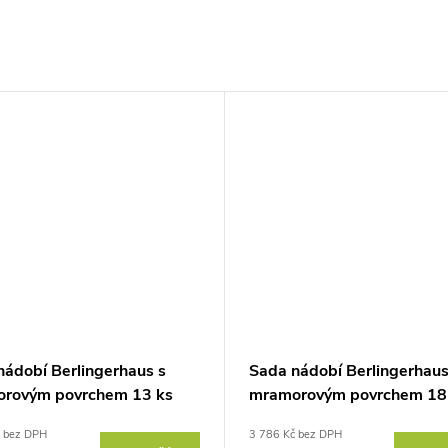
nádobí Berlingerhaus s
Sada nádobí Berlingerhaus
rovým povrchem 13 ks
mramorovým povrchem 18
ndy Metallic Line
Burgundy Metallic Line
č bez DPH
3 786 Kč bez DPH