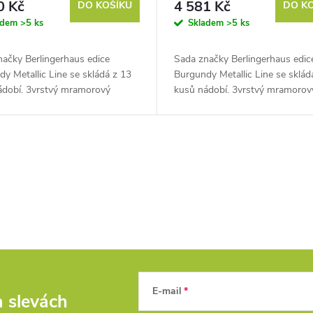
0 Kč
4 581 Kč
DO KOŠÍKU
DO K
adem
>5 ks
Skladem
>5 ks
načky Berlingerhaus edice
Sada značky Berlingerhaus edic
y Metallic Line se skládá z 13
Burgundy Metallic Line se sklád
ádobí. 3vrstvý mramorový
kusů nádobí. 3vrstvý mramorov
 charakteristický svou
povrch, charakteristický svou
ou nepřilnavostí. Turbo
dokonalou nepřilnavostí. Turbo
í dno a...
indukční dno a...
E-mail
a slevách