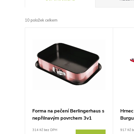
a
10
položek celkem
z
V
e
ý
n
p
í
i
p
s
r
p
Forma na pečení Berlingerhaus s
Hrnec
o
nepřilnavým povrchem 3v1
Burgun
r
39x27x7,5 cm I-Rose Edition
mramo
d
314 Kč bez DPH
917 Kč 
BH-6467
28 c