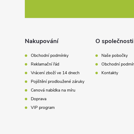
c
á
í
p
p
a
Nakupování
O společnosti
r
t
v
Obchodní podmínky
Naše pobočky
Reklamační řád
Obchodní podmí
k
í
Vrácení zboží ve 14 dnech
Kontakty
y
Pojištění prodloužené záruky
v
Cenová nabídka na míru
Doprava
ý
VIP program
p
i