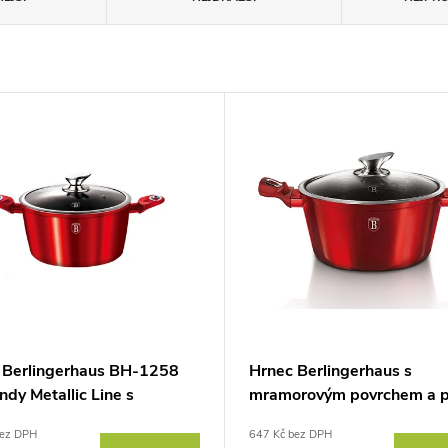
 Berlingerhaus BH-1258
Hrnec Berlingerhaus s
dy Metallic Line s
mramorovým povrchem a po
rovým povrchem a poklicí
20 cm Burgundy Metallic L
bez DPH
647 Kč bez DPH
m
BH-1256