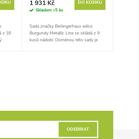
1 931 Kč
OŠÍKU
DO KOŠÍKU
Skladem
>5 ks
e
Sada značky Berlingerhaus edice
á z 18
Burgundy Metallic Line se skládá z 9
ý
kusů nádobí. Doménou této sady je
praktická Click rukojeť, kompatibilní se
všemi kusy nádobí. Všechny nádoby...
ODEBÍRAT