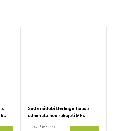
 s
Sada nádobí Berlingerhaus s
 ks
odnímatelnou rukojetí 9 ks
Burgundy Metallic Line
1 596 Kč bez DPH