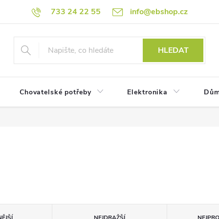
733 24 22 55
info@ebshop.cz
HLEDAT
Chovatelské potřeby
Elektronika
Dům
ĚJŠÍ
NEJDRAŽŠÍ
NEJPR