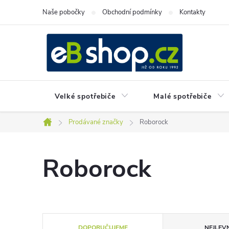
Přejít
Naše pobočky
Obchodní podmínky
Kontakty
na
obsah
Velké spotřebiče
Malé spotřebiče
Prodávané značky
Roborock
Domů
Roborock
Ř
DOPORUČUJEME
NEJLEVN