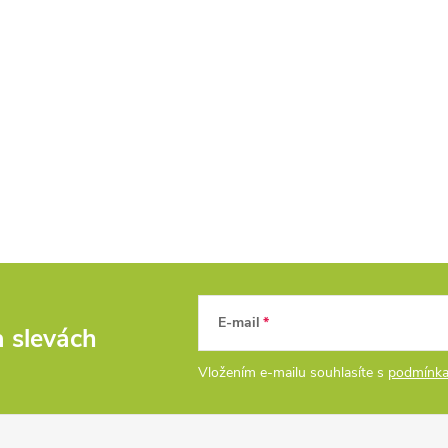
E-mail
a slevách
Vložením e-mailu souhlasíte s
podmínka