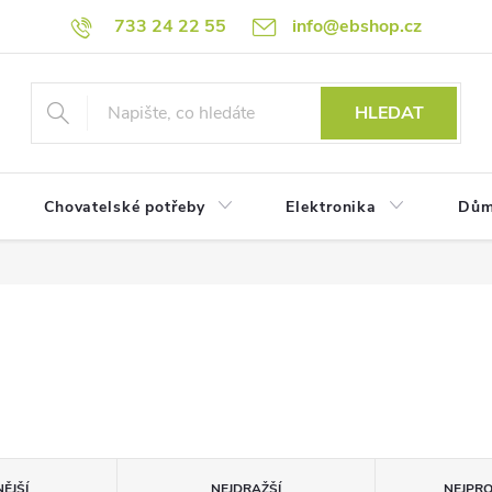
733 24 22 55
info@ebshop.cz
HLEDAT
Chovatelské potřeby
Elektronika
Dům
ĚJŠÍ
NEJDRAŽŠÍ
NEJPR