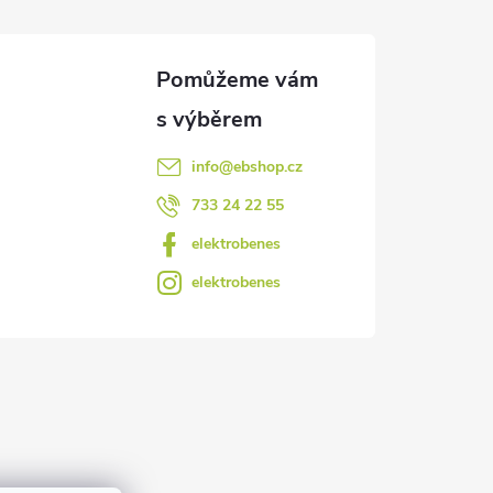
info
@
ebshop.cz
733 24 22 55
elektrobenes
elektrobenes