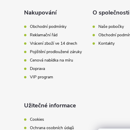
p
a
Nakupování
O společnosti
r
t
v
Obchodní podmínky
Naše pobočky
Reklamační řád
Obchodní podmí
k
í
Vrácení zboží ve 14 dnech
Kontakty
y
Pojištění prodloužené záruky
v
Cenová nabídka na míru
Doprava
ý
VIP program
p
i
Užitečné informace
s
u
Cookies
Ochrana osobních údajů