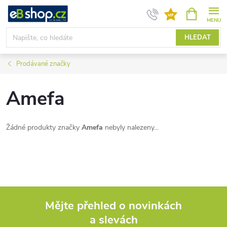
Přejít
NÁKUPNÍ
KOŠÍK
na
obsah
HLEDAT
Prodávané značky
Amefa
Žádné produkty značky
Amefa
nebyly nalezeny...
Mějte přehled o novinkách
a slevách