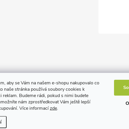
om, aby se Vám na našem e-shopu nakupovalo co
So
to naše stránka používá soubory cookies k
ci reklam. Budeme rádi, pokud s nimi budete
 umožníte nám zprostředkovat Vám ještě lepší
O
kupování. Více informací
zde
.
í