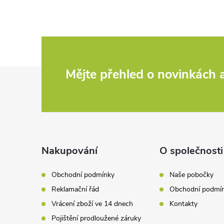
Z
Mějte přehled o novinkách
á
p
a
Nakupování
O společnosti
t
Obchodní podmínky
Naše pobočky
Reklamační řád
Obchodní podmí
í
Vrácení zboží ve 14 dnech
Kontakty
Pojištění prodloužené záruky