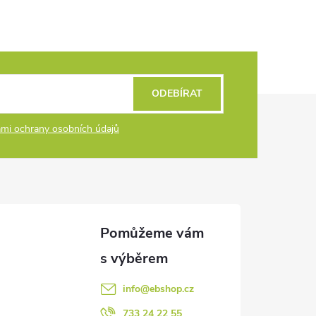
ODEBÍRAT
mi ochrany osobních údajů
info
@
ebshop.cz
733 24 22 55