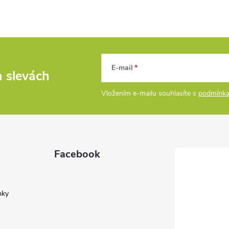
E-mail
a slevách
Vložením e-mailu souhlasíte s
podmínka
Facebook
nky