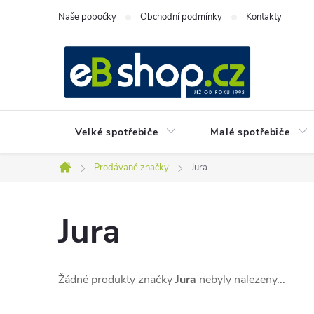
Přejít
Naše pobočky
Obchodní podmínky
Kontakty
na
obsah
Velké spotřebiče
Malé spotřebiče
Prodávané značky
Jura
Domů
Jura
Žádné produkty značky
Jura
nebyly nalezeny...