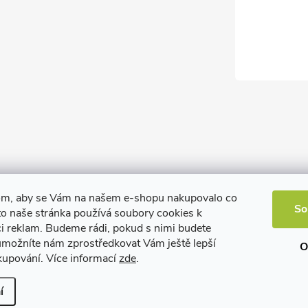
om, aby se Vám na našem e-shopu nakupovalo co
So
to naše stránka používá soubory cookies k
ci reklam. Budeme rádi, pokud s nimi budete
 umožníte nám zprostředkovat Vám ještě lepší
O
kupování. Více informací
zde
.
í