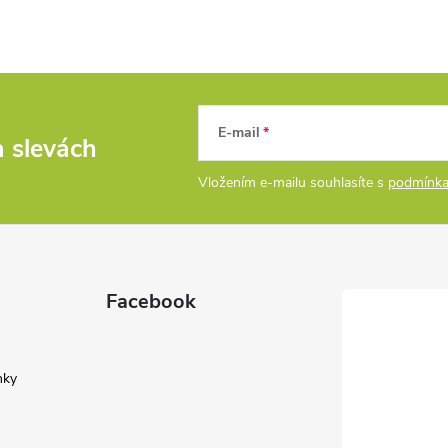
E-mail
a slevách
Vložením e-mailu souhlasíte s
podmínka
Facebook
nky