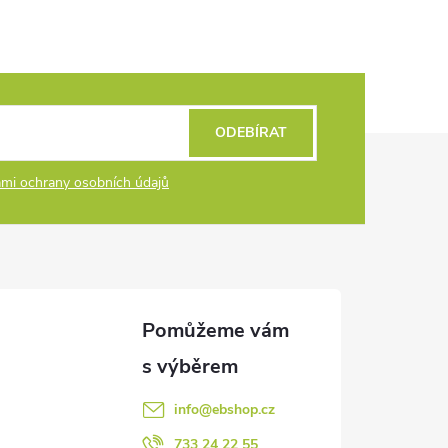
ODEBÍRAT
mi ochrany osobních údajů
info
@
ebshop.cz
733 24 22 55