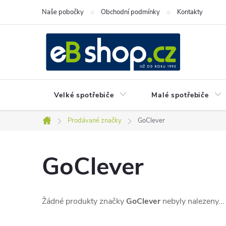
Přejít
Naše pobočky
Obchodní podmínky
Kontakty
na
obsah
Velké spotřebiče
Malé spotřebiče
Prodávané značky
GoClever
Domů
GoClever
Žádné produkty značky
GoClever
nebyly nalezeny...