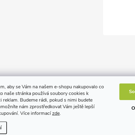
om, aby se Vám na našem e-shopu nakupovalo co
So
to naše stránka používá soubory cookies k
ci reklam. Budeme rádi, pokud s nimi budete
 umožníte nám zprostředkovat Vám ještě lepší
O
kupování. Více informací
zde
.
í