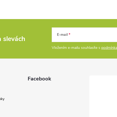
E-mail
a slevách
Vložením e-mailu souhlasíte s
podmínka
Facebook
nky