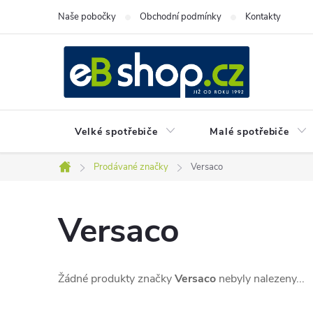
Přejít
Naše pobočky
Obchodní podmínky
Kontakty
na
obsah
Velké spotřebiče
Malé spotřebiče
Prodávané značky
Versaco
Domů
Versaco
Žádné produkty značky
Versaco
nebyly nalezeny...