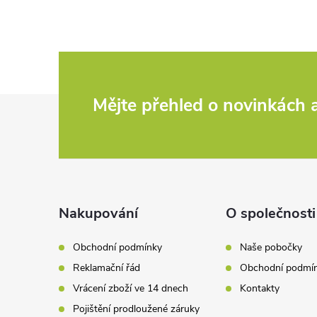
Z
Mějte přehled o novinkách
á
p
a
Nakupování
O společnosti
t
Obchodní podmínky
Naše pobočky
Reklamační řád
Obchodní podmí
í
Vrácení zboží ve 14 dnech
Kontakty
Pojištění prodloužené záruky