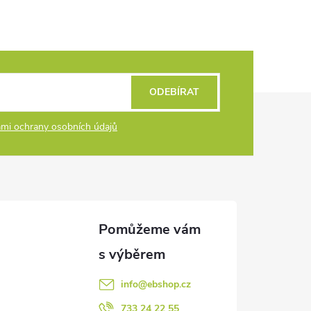
ODEBÍRAT
mi ochrany osobních údajů
info
@
ebshop.cz
733 24 22 55