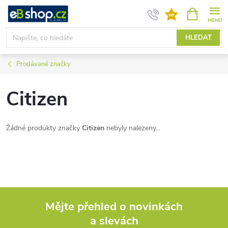
Přejít
NÁKUPNÍ
KOŠÍK
na
obsah
HLEDAT
Prodávané značky
Citizen
Žádné produkty značky
Citizen
nebyly nalezeny...
Mějte přehled o novinkách
a slevách