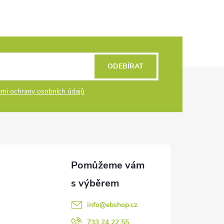
ODEBÍRAT
mi ochrany osobních údajů
info
@
ebshop.cz
733 24 22 55