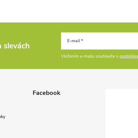
E-mail
a slevách
Vložením e-mailu souhlasíte s
podmínka
Facebook
nky