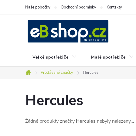
Přejít
Naše pobočky
Obchodní podmínky
Kontakty
na
obsah
Velké spotřebiče
Malé spotřebiče
Prodávané značky
Hercules
Domů
Hercules
Žádné produkty značky
Hercules
nebyly nalezeny...