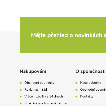
Z
Mějte přehled o novinkách
á
p
a
Nakupování
O společnosti
t
Obchodní podmínky
Naše pobočky
Reklamační řád
Obchodní podmí
í
Vrácení zboží ve 14 dnech
Kontakty
Pojištění prodloužené záruky