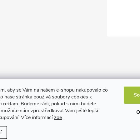
om, aby se Vám na našem e-shopu nakupovalo co
So
to naše stránka používá soubory cookies k
ci reklam. Budeme rádi, pokud s nimi budete
 umožníte nám zprostředkovat Vám ještě lepší
O
kupování. Více informací
zde
.
í