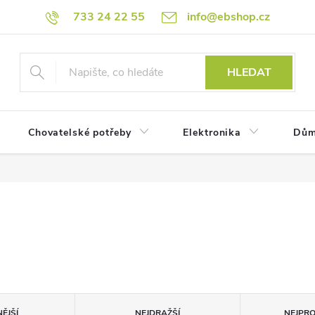
733 24 22 55
info@ebshop.cz
HLEDAT
Chovatelské potřeby
Elektronika
Dům
ĚJŠÍ
NEJDRAŽŠÍ
NEJPR