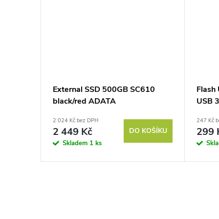
External SSD 500GB SC610
Flas
black/red ADATA
USB 3.
2 024 Kč bez DPH
247 Kč 
2 449 Kč
299 
DO KOŠÍKU
Skladem
1 ks
Skl
O
v