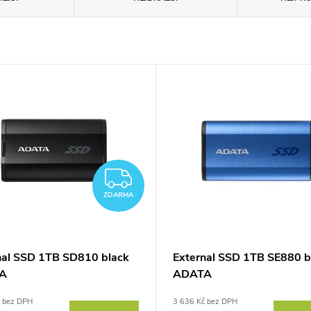
ZDARMA
ZDARMA
nal SSD 1TB SD810 black
External SSD 1TB SE880 b
A
ADATA
č bez DPH
3 636 Kč bez DPH