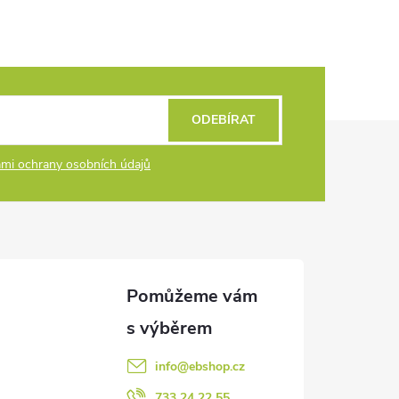
ODEBÍRAT
mi ochrany osobních údajů
info
@
ebshop.cz
733 24 22 55