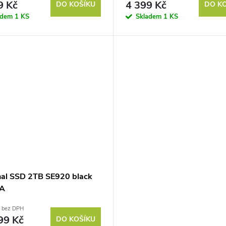
9 Kč
4 399 Kč
DO KOŠÍKU
DO K
adem
1 KS
Skladem
1 KS
nal SSD 2TB SE920 black
A
č bez DPH
99 Kč
DO KOŠÍKU