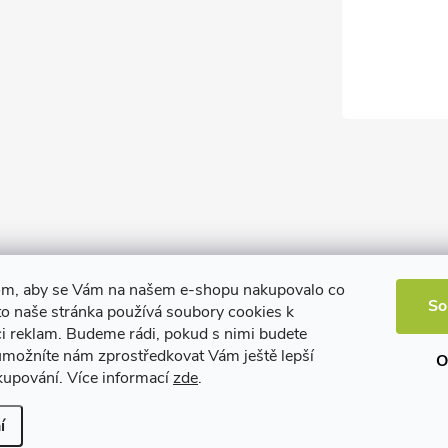
om, aby se Vám na našem e-shopu nakupovalo co
So
to naše stránka používá soubory cookies k
ci reklam. Budeme rádi, pokud s nimi budete
 umožníte nám zprostředkovat Vám ještě lepší
O
kupování. Více informací
zde
.
í