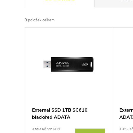
a
9
položek celkem
z
V
e
ý
n
p
í
i
p
s
r
p
External SSD 1TB SC610
Exter
o
black/red ADATA
ADAT
r
d
3 553 Kč bez DPH
4 462 K