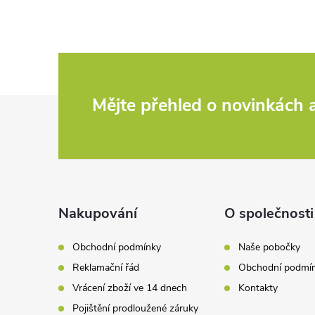
l
á
d
Z
Mějte přehled o novinkách
a
c
á
í
p
p
a
Nakupování
O společnosti
r
t
v
Obchodní podmínky
Naše pobočky
Reklamační řád
Obchodní podmí
k
í
Vrácení zboží ve 14 dnech
Kontakty
y
Pojištění prodloužené záruky