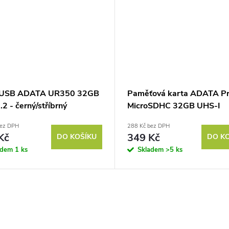
h USB ADATA UR350 32GB
Paměťová karta ADATA Pr
2 - černý/stříbrný
MicroSDHC 32GB UHS-I
(85R/20W) + adaptér
bez DPH
288 Kč bez DPH
Kč
349 Kč
DO KOŠÍKU
DO K
adem
1 ks
Skladem
>5 ks