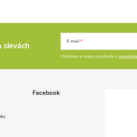
E-mail
a slevách
Vložením e-mailu souhlasíte s
podmínka
Facebook
nky