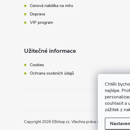
v
Cenová nabídka na míru
Doprava
ý
VIP program
p
i
Užitečné informace
s
u
Cookies
Ochrana osobních údajů
Chtěli bych
nejlépe. Pro
personaliza
souhlasit a
zážitek z na
Copyright 2026
EBshop.cz
. Všechna práva vyhrazena.
Nastaven