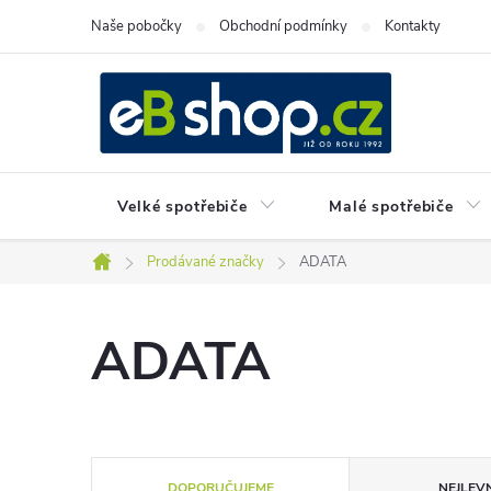
Přejít
Naše pobočky
Obchodní podmínky
Kontakty
na
obsah
Velké spotřebiče
Malé spotřebiče
Prodávané značky
ADATA
Domů
ADATA
Ř
DOPORUČUJEME
NEJLEVN