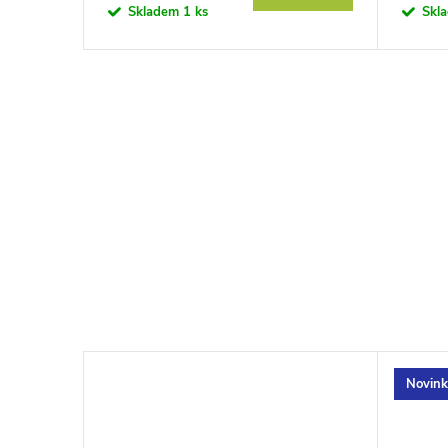
Skladem
1 ks
Skl
Novin