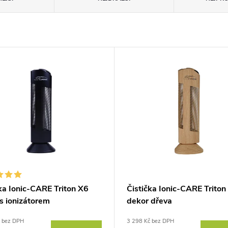
ka Ionic-CARE Triton X6
Čistička Ionic-CARE Triton
s ionizátorem
dekor dřeva
č bez DPH
3 298 Kč bez DPH