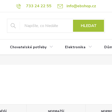
733 24 22 55
info@ebshop.cz
HLEDAT
Chovatelské potřeby
Elektronika
Dům
ĚJŠÍ
NEJDRAŽŠÍ
NEJPR