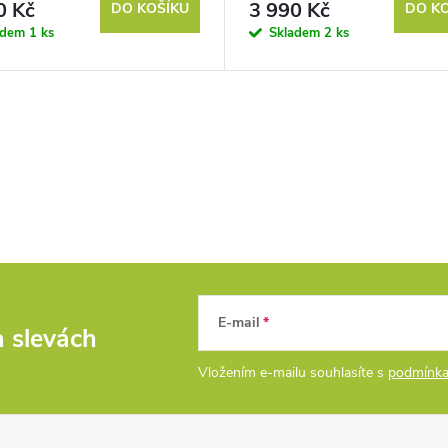
0 Kč
3 990 Kč
DO KOŠÍKU
DO K
adem
1 ks
Skladem
2 ks
E-mail
a slevách
Vložením e-mailu souhlasíte s
podmínka