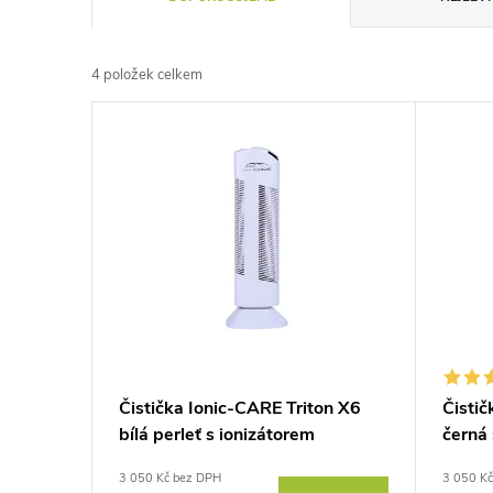
a
4
položek celkem
z
V
e
ý
n
p
í
i
p
s
r
p
Čistička Ionic-CARE Triton X6
Čistič
o
bílá perleť s ionizátorem
černá 
r
d
3 050 Kč bez DPH
3 050 K