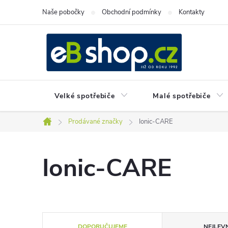
Přejít
Naše pobočky
Obchodní podmínky
Kontakty
na
obsah
Velké spotřebiče
Malé spotřebiče
Prodávané značky
Ionic-CARE
Domů
Ionic-CARE
Ř
DOPORUČUJEME
NEJLEVN