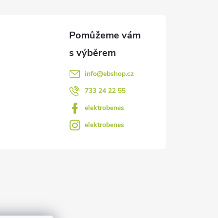
info
@
ebshop.cz
733 24 22 55
elektrobenes
elektrobenes