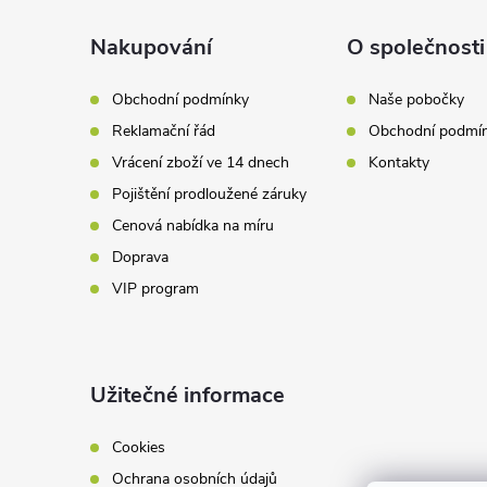
p
a
Nakupování
O společnosti
r
t
v
Obchodní podmínky
Naše pobočky
Reklamační řád
Obchodní podmí
k
í
Vrácení zboží ve 14 dnech
Kontakty
y
Pojištění prodloužené záruky
v
Cenová nabídka na míru
Doprava
ý
VIP program
p
i
Užitečné informace
s
u
Cookies
Ochrana osobních údajů