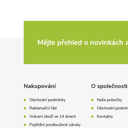
Z
Mějte přehled o novinkách
á
p
a
Nakupování
O společnosti
t
Obchodní podmínky
Naše pobočky
Reklamační řád
Obchodní podmí
í
Vrácení zboží ve 14 dnech
Kontakty
Pojištění prodloužené záruky