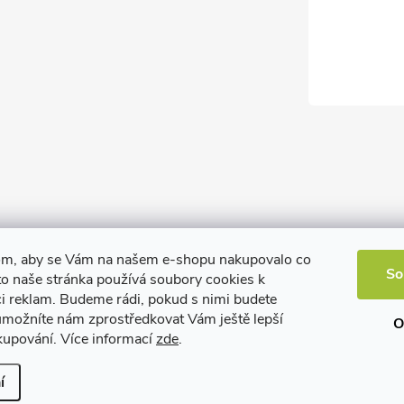
om, aby se Vám na našem e-shopu nakupovalo co
So
to naše stránka používá soubory cookies k
ci reklam. Budeme rádi, pokud s nimi budete
 umožníte nám zprostředkovat Vám ještě lepší
O
kupování. Více informací
zde
.
í