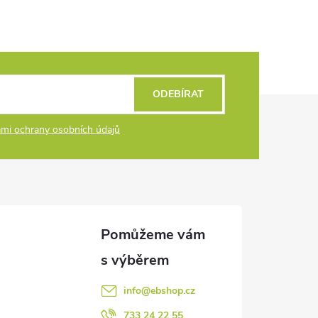
ODEBÍRAT
mi ochrany osobních údajů
info
@
ebshop.cz
733 24 22 55