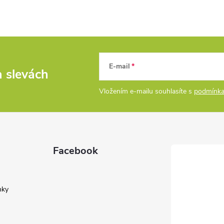
E-mail
a slevách
Vložením e-mailu souhlasíte s
podmínka
Facebook
nky