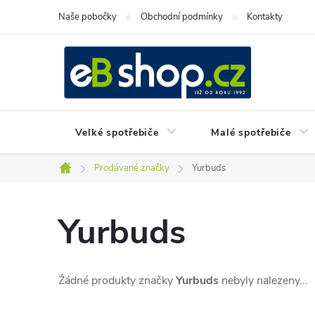
Přejít
Naše pobočky
Obchodní podmínky
Kontakty
na
obsah
Velké spotřebiče
Malé spotřebiče
Prodávané značky
Yurbuds
Domů
Yurbuds
Žádné produkty značky
Yurbuds
nebyly nalezeny...