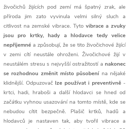
živočichů žijících pod zemí má špatný zrak, ale
příroda jim zato vyvinula velmi silný sluch a
citlivost na zemské vibrace. Tyto
vibrace a zvuky
jsou pro krtky, hady a hlodavce tedy velice
nepříjemné
a způsobují, že se tito živočichové žijící
v zemi cítí neustále ohroženi. Živočichové žijí v
neustálém stresu s nejvyšší ostražitostí a
nakonec
se rozhodnou změnit místo působení
na nějaké
klidnější. Odpuzovač
lze používat i preventivně
-
krtci, hadi, hraboši a další hlodavci se hned od
začátku vyhnou usazování na tomto místě, kde se
nebudou cítit bezpečně.
Plašič krtků, hadů a
hlodavců je nastaven tak, aby tvořil vibrace a