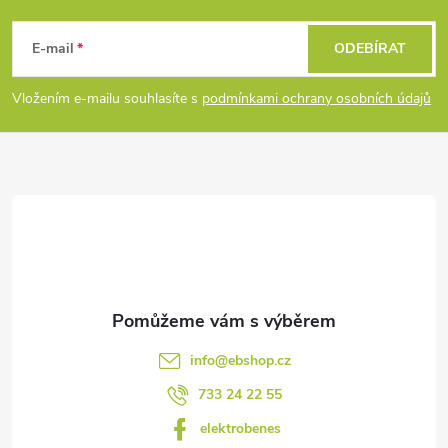
Z
á
E-mail
ODEBÍRAT
p
Vložením e-mailu souhlasíte s
podmínkami ochrany osobních údajů
a
t
í
info
@
ebshop.cz
733 24 22 55
elektrobenes