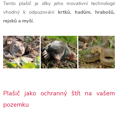
Tento plašič je díky jeho inovativní technologii
vhodný k odpuzování
krtků, hadům, hrabošů,
rejsků a myší.
Plašič jako ochranný štít na vašem
pozemku