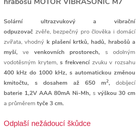
hrabošů MOTOR VIBRASONIC M7
Solární ultrazvukový a vibrační
odpuzovač
zvěře,
bezpečný pro člověka i domácí
zvířata,
vhodný
k plašení krtků, hadů, hrabošů a
myší,
ve
venkovních prostorech,
s odolným
vodotěsným krytem,
s frekvencí
zvuku v rozsahu
400 kHz do 1000 kHz,
s automatickou změnou
2
kmitočtu,
s dosahem až 650 m
,
dobíjecí
baterie 1,2V AAA 80mA Ni-Mh,
s
výškou 30 cm
a průměrem
tyče 3 cm.
Odplaší nežádoucí škůdce