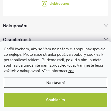
elektrobenes
Nakupování
O společnosti
Chtěli bychom, aby se Vám na našem e-shopu nakupovalo
Facebook
co nejlépe. Proto naše stránka používá soubory cookies k
personalizaci reklam. Budeme rádi, pokud s nimi budete
souhlasit a umožníte nám zprostředkovat Vám ještě lepší
zážitek z nakupování. Více informací
zde
.
Užitečné informace
Nastavení
Souhlasím
Copyright 2026
EBshop.cz
. Všechna práva vyhrazena.