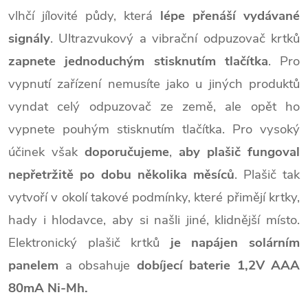
vlhčí jílovité půdy, která
lépe přenáší vydávané
signály
. Ultrazvukový a vibrační odpuzovač krtků
zapnete jednoduchým stisknutím tlačítka
. Pro
vypnutí zařízení nemusíte jako u jiných produktů
vyndat celý odpuzovač ze země, ale opět ho
vypnete pouhým stisknutím tlačítka. Pro vysoký
účinek však
doporučujeme
,
aby plašič fungoval
nepřetržitě po dobu několika měsíců
. Plašič tak
vytvoří v okolí takové podmínky, které přimějí krtky,
hady i hlodavce, aby si našli jiné, klidnější místo.
Elektronický plašič krtků
je napájen solárním
panelem
a obsahuje
dobíjecí baterie 1,2V AAA
80mA Ni-Mh.