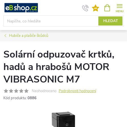
Přejít
NÁKUPNÍ
KOŠÍK
na
obsah
HLEDAT
Hubiče a plašiče škůdců
Solární odpuzovač krtků,
hadů a hrabošů MOTOR
VIBRASONIC M7
Neohodnoceno
Podrobnosti hodnocení
Kód produktu:
0886