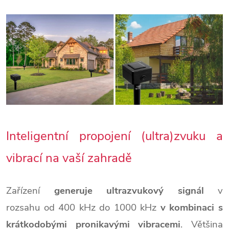
Inteligentní propojení (ultra)zvuku a
vibrací na vaší zahradě
Zařízení
generuje ultrazvukový signál
v
rozsahu od 400 kHz do 1000 kHz
v kombinaci s
krátkodobými pronikavými vibracemi
. Většina