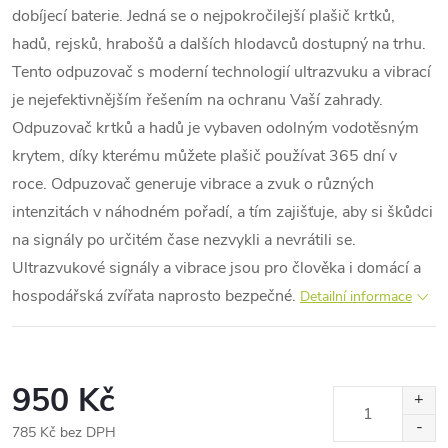
dobíjecí baterie. Jedná se o nejpokročilejší plašič krtků,
hadů, rejsků, hrabošů a dalších hlodavců dostupný na trhu.
Tento odpuzovač s moderní technologií ultrazvuku a vibrací
je nejefektivnějším řešením na ochranu Vaší zahrady.
Odpuzovač krtků a hadů je vybaven odolným vodotěsným
krytem, díky kterému můžete plašič používat 365 dní v
roce. Odpuzovač generuje vibrace a zvuk o různých
intenzitách v náhodném pořadí, a tím zajišťuje, aby si škůdci
na signály po určitém čase nezvykli a nevrátili se.
Ultrazvukové signály a vibrace jsou pro člověka i domácí a
hospodářská zvířata naprosto bezpečné.
Detailní informace
950 Kč
785 Kč bez DPH