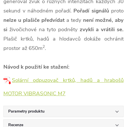
generoval zvuk o různých intenzitách každých 30
sekund v náhodném pořadí.
Pořadí signálů
proto
nelze u plašiče
předvídat
a tedy
není možné,
aby
si
živočichové na tyto podněty
zvykli a vrátili se.
Plašič krtků, hadů a hlodavců dokáže ochránit
2
prostor až 650m
.
Návod k použití ke stažení:
Solární odpuzovač krtků, hadů a hrabošů
MOTOR VIBRASONIC M7
Parametry produktu
Recenze