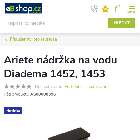
Přejít
NÁKUPNÍ
KOŠÍK
na
obsah
HLEDAT
Příslušenství pro espressa
Ariete nádržka na vodu
Diadema 1452, 1453
Neohodnoceno
Podrobnosti hodnocení
Kód produktu:
AS00008396
Novinka