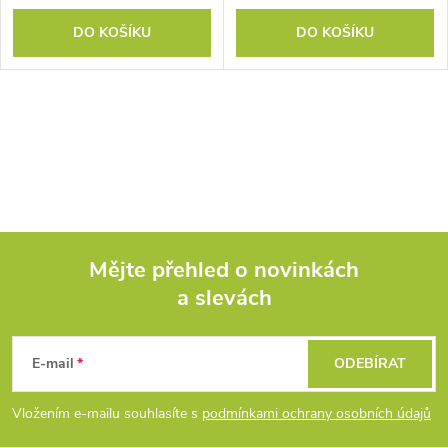
DO KOŠÍKU
DO KOŠÍKU
Mějte přehled o novinkách
a slevách
Z
á
E-mail
ODEBÍRAT
p
Vložením e-mailu souhlasíte s
podmínkami ochrany osobních údajů