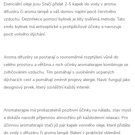
Esenciální oleje jsou Stačí přidat 2-5 kapek do vody v aroma
difuzéru či aroma lampě a váš domov naplní pocit čerstvého
vzduchu. Dezinfekce pomocí bylinek je léty ověřená metoda. Tato
směs bylinek má antiseptické a protiplísňové účinky a navozuje
pocit volného dýchání.
Aroma difuzéry se postarají o rovnoměrné rozptýlení vůně do
celého prostoru a většina z nich účinky aromaterapie kombinuje se
zvlhčováním vzduchu. Tím pomáhají s uvolněním ucpaných
dýchacích cest a pomáhají zmírnit projevy alergie. Navíc fungují jako
designový prvek, který ozvláštní každý interiér.
Aromaterapie má prokazatelně pozitivní účinky na náladu, stav mysli
a dokáže navodit příjemnou atmosféru při každodenní relaxaci. Pro
účinnou aromaterapii stačí již pár kapek vonného oleje, které přidáte
do vody v difuzéru či aroma lampě. Balení v praktické skleněné