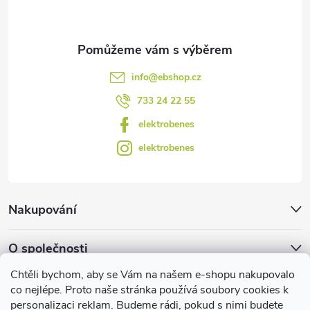
í
info
@
ebshop.cz
733 24 22 55
elektrobenes
elektrobenes
Nakupování
O společnosti
Chtěli bychom, aby se Vám na našem e-shopu nakupovalo
Facebook
co nejlépe. Proto naše stránka používá soubory cookies k
personalizaci reklam. Budeme rádi, pokud s nimi budete