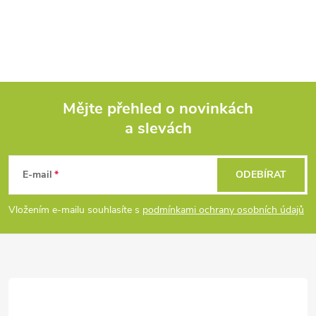
Mějte přehled o novinkách
a slevách
Z
á
E-mail
ODEBÍRAT
p
Vložením e-mailu souhlasíte s
podmínkami ochrany osobních údajů
a
t