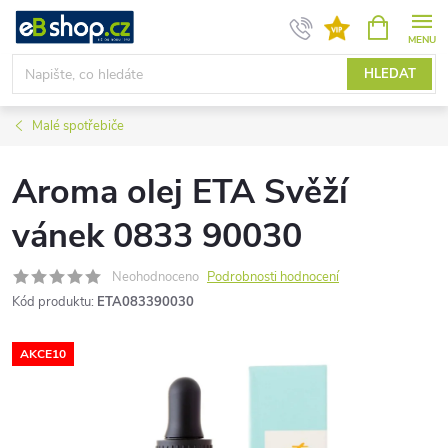
Přejít
NÁKUPNÍ
KOŠÍK
na
obsah
HLEDAT
Malé spotřebiče
Aroma olej ETA Svěží
vánek 0833 90030
Neohodnoceno
Podrobnosti hodnocení
Kód produktu:
ETA083390030
AKCE10