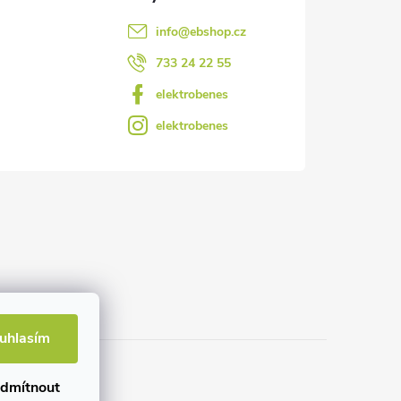
info
@
ebshop.cz
733 24 22 55
elektrobenes
elektrobenes
uhlasím
dmítnout