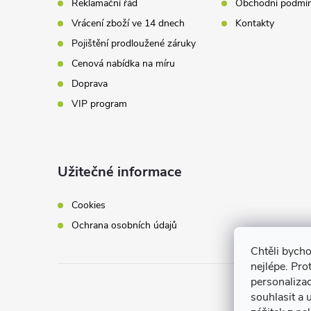
Reklamační řád
Obchodní podmí
k
í
Vrácení zboží ve 14 dnech
Kontakty
y
Pojištění prodloužené záruky
v
Cenová nabídka na míru
Doprava
ý
VIP program
p
i
Užitečné informace
s
u
Cookies
Ochrana osobních údajů
Chtěli bych
nejlépe. Pro
personaliza
souhlasit a