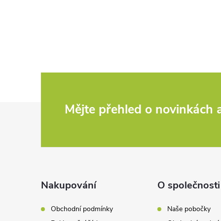
O
v
l
á
d
Z
Mějte přehled o novinkách
a
c
á
í
p
p
a
Nakupování
O společnosti
r
t
v
Obchodní podmínky
Naše pobočky