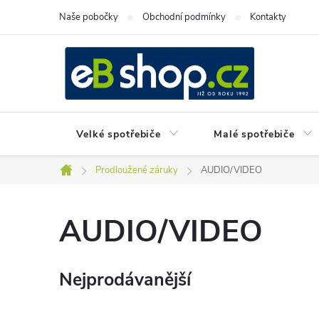
Přejít
Naše pobočky
Obchodní podmínky
Kontakty
na
obsah
Velké spotřebiče
Malé spotřebiče
Prodloužené záruky
AUDIO/VIDEO
Domů
AUDIO/VIDEO
Nejprodávanější