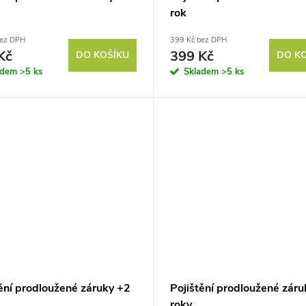
rok
bez DPH
399 Kč bez DPH
Kč
399 Kč
DO KOŠÍKU
DO K
adem
>5 ks
Skladem
>5 ks
tění prodloužené záruky +2
Pojištění prodloužené záru
roky