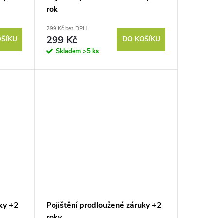
rok
299 Kč bez DPH
299 Kč
OŠÍKU
DO KOŠÍKU
Skladem
>5 ks
ky +2
Pojištění prodloužené záruky +2
roky