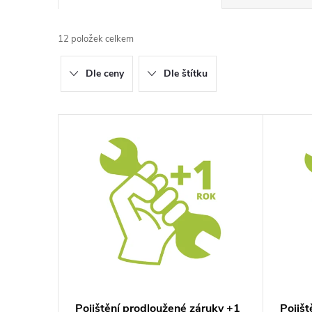
a
12
položek celkem
z
Dle ceny
Dle štítku
e
n
V
í
ý
p
p
r
i
o
s
d
p
Pojištění prodloužené záruky +1
Pojiš