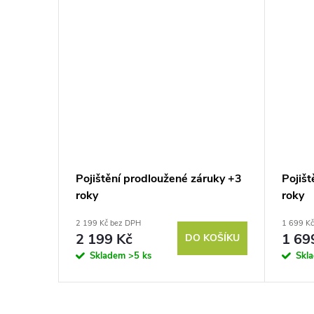
Pojištění prodloužené záruky +3
Pojiš
roky
roky
2 199 Kč bez DPH
1 699 K
2 199 Kč
1 69
DO KOŠÍKU
Skladem
>5 ks
Skl