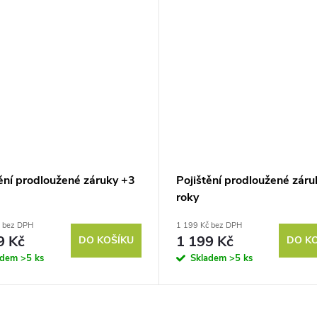
tění prodloužené záruky +3
Pojištění prodloužené záru
roky
č bez DPH
1 199 Kč bez DPH
9 Kč
1 199 Kč
DO KOŠÍKU
DO K
adem
>5 ks
Skladem
>5 ks