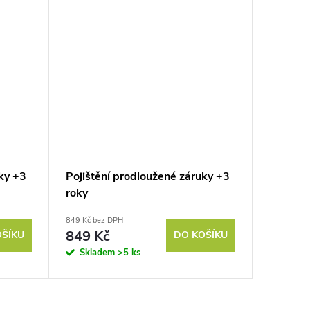
ky +3
Pojištění prodloužené záruky +3
roky
849 Kč bez DPH
849 Kč
OŠÍKU
DO KOŠÍKU
Skladem
>5 ks