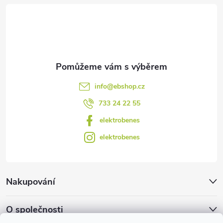
t
í
info
@
ebshop.cz
733 24 22 55
elektrobenes
elektrobenes
Nakupování
O společnosti