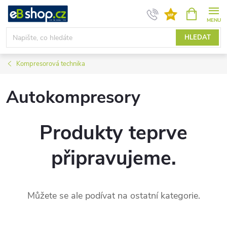
Přejít
NÁKUPNÍ
KOŠÍK
na
obsah
HLEDAT
Kompresorová technika
Autokompresory
Produkty teprve
připravujeme.
Můžete se ale podívat na ostatní kategorie.