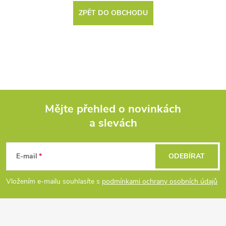
ZPĚT DO OBCHODU
Mějte přehled o novinkách
a slevách
Z
á
E-mail
ODEBÍRAT
p
Vložením e-mailu souhlasíte s
podmínkami ochrany osobních údajů
a