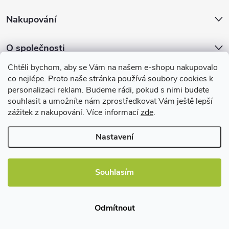
u
Nakupování
O společnosti
Chtěli bychom, aby se Vám na našem e-shopu nakupovalo
Facebook
co nejlépe. Proto naše stránka používá soubory cookies k
personalizaci reklam. Budeme rádi, pokud s nimi budete
souhlasit a umožníte nám zprostředkovat Vám ještě lepší
zážitek z nakupování. Více informací
zde
.
Užitečné informace
Nastavení
Souhlasím
Copyright 2026
EBshop.cz
. Všechna práva vyhrazena.
Odmítnout
Vytvořil Shoptet