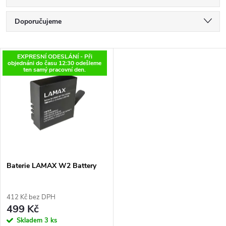
Ř
Doporučujeme
a
Nejlevnější
V
EXPRESNÍ ODESLÁNÍ - Při
Nejdražší
objednáni do času 12:30 odešleme
z
ten samý pracovní den.
ý
Nejprodávanější
e
p
Abecedně
n
i
í
s
p
Baterie LAMAX W2 Battery
p
r
412 Kč bez DPH
r
499 Kč
o
Skladem
3 ks