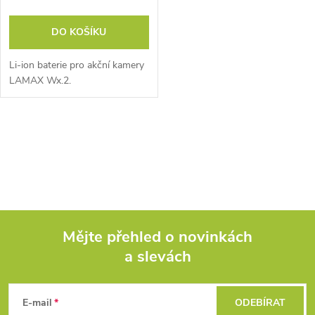
o
d
DO KOŠÍKU
d
u
Li-ion baterie pro akční kamery
u
LAMAX Wx.2.
k
k
t
O
t
v
ů
ů
l
á
Mějte přehled o novinkách
d
a slevách
Z
a
á
c
E-mail
ODEBÍRAT