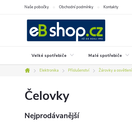
Přejít
Naše pobočky
Obchodní podmínky
Kontakty
na
obsah
Velké spotřebiče
Malé spotřebiče
Elektronika
Příslušenství
Žárovky a osvětlení
Domů
Čelovky
Nejprodávanější