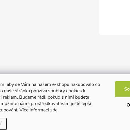
om, aby se Vám na našem e-shopu nakupovalo co
So
to naše stránka používá soubory cookies k
ci reklam. Budeme rádi, pokud s nimi budete
 umožníte nám zprostředkovat Vám ještě lepší
O
kupování. Více informací
zde
.
í