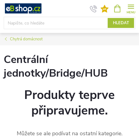
Přejít
NÁKUPNÍ
KOŠÍK
na
obsah
HLEDAT
Chytrá domácnost
Centrální
jednotky/Bridge/HUB
Produkty teprve
připravujeme.
Můžete se ale podívat na ostatní kategorie.