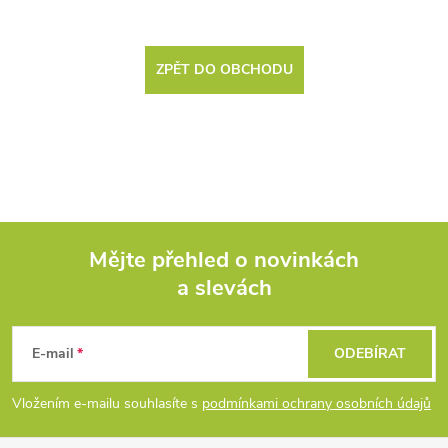
ZPĚT DO OBCHODU
Mějte přehled o novinkách
a slevách
Z
á
E-mail
ODEBÍRAT
p
Vložením e-mailu souhlasíte s
podmínkami ochrany osobních údajů