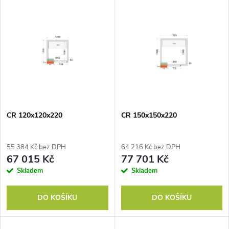
V
Nejdražší
z
ý
Nejprodávanější
e
p
Abecedně
n
i
í
s
p
CR 120x120x220
CR 150x150x220
p
r
55 384 Kč bez DPH
64 216 Kč bez DPH
r
67 015 Kč
77 701 Kč
o
Skladem
Skladem
o
d
DO KOŠÍKU
DO KOŠÍKU
d
u