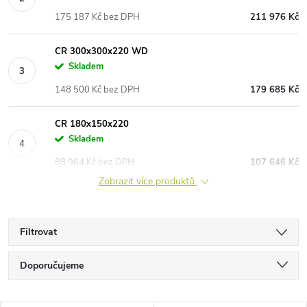
175 187 Kč bez DPH
211 976 Kč
CR 300x300x220 WD
Skladem
148 500 Kč bez DPH
179 685 Kč
CR 180x150x220
Skladem
88 964 Kč bez DPH
107 646 Kč
Zobrazit více produktů
Filtrovat
Ř
Doporučujeme
a
Nejlevnější