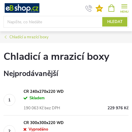
Přejít
NÁKUPNÍ
KOŠÍK
na
obsah
HLEDAT
Chladící a mrazící boxy
Chladicí a mrazicí boxy
Nejprodávanější
CR 240x270x220 WD
Skladem
190 063 Kč bez DPH
229 976 Kč
CR 300x300x220 WD
Vyprodáno