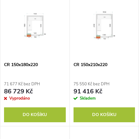
u
k
k
t
t
ů
ů
CR 150x180x220
CR 150x210x220
71 677 Kč bez DPH
75 550 Kč bez DPH
86 729 Kč
91 416 Kč
Vyprodáno
Skladem
DO KOŠÍKU
DO KOŠÍKU