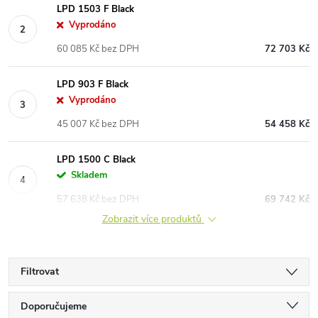
LPD 1503 F Black
Vyprodáno
60 085 Kč bez DPH
72 703 Kč
LPD 903 F Black
Vyprodáno
45 007 Kč bez DPH
54 458 Kč
LPD 1500 C Black
Skladem
57 638 Kč bez DPH
69 742 Kč
Zobrazit více produktů
Filtrovat
Ř
Doporučujeme