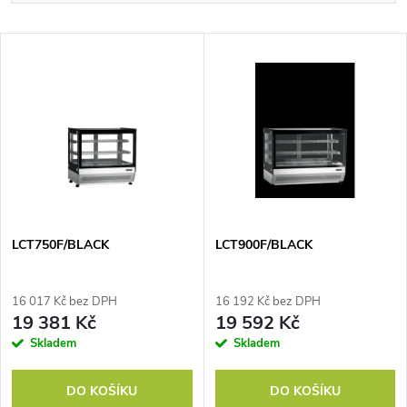
a
Nejlevnější
V
Nejdražší
z
ý
Nejprodávanější
e
p
Abecedně
n
i
í
s
p
LCT750F/BLACK
LCT900F/BLACK
p
r
16 017 Kč bez DPH
16 192 Kč bez DPH
r
19 381 Kč
19 592 Kč
o
Skladem
Skladem
o
d
DO KOŠÍKU
DO KOŠÍKU