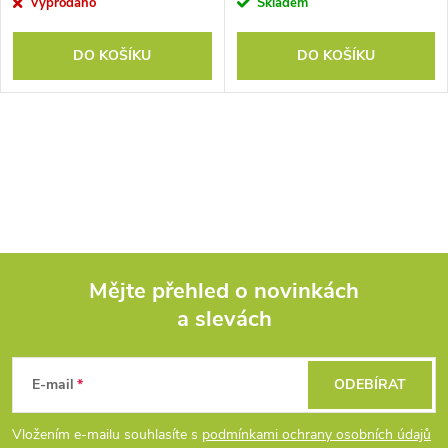
Vyprodáno
Skladem
DO KOŠÍKU
DO KOŠÍKU
O
v
l
á
Mějte přehled o novinkách
d
a slevách
Z
a
á
c
E-mail
ODEBÍRAT
p
í
Vložením e-mailu souhlasíte s
podmínkami ochrany osobních údajů