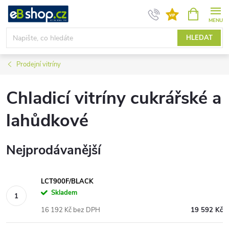
Přejít
NÁKUPNÍ
KOŠÍK
na
obsah
HLEDAT
Prodejní vitríny
Chladicí vitríny cukrářské a
lahůdkové
Nejprodávanější
LCT900F/BLACK
Skladem
16 192 Kč bez DPH
19 592 Kč