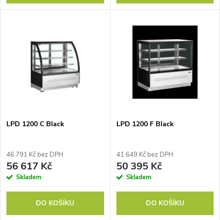
d
u
u
k
k
t
t
ů
ů
LPD 1200 C Black
LPD 1200 F Black
46 791 Kč bez DPH
41 649 Kč bez DPH
56 617 Kč
50 395 Kč
Skladem
Skladem
DO KOŠÍKU
DO KOŠÍKU