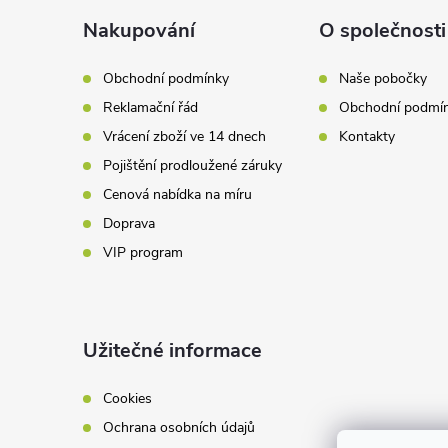
p
a
Nakupování
O společnosti
r
t
v
Obchodní podmínky
Naše pobočky
Reklamační řád
Obchodní podmí
k
í
Vrácení zboží ve 14 dnech
Kontakty
y
Pojištění prodloužené záruky
v
Cenová nabídka na míru
Doprava
ý
VIP program
p
i
Užitečné informace
s
u
Cookies
Ochrana osobních údajů