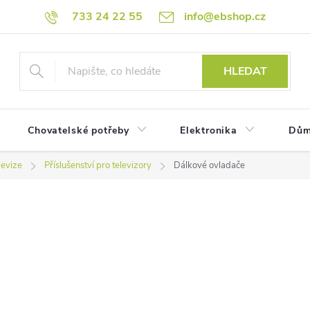
733 24 22 55
info@ebshop.cz
HLEDAT
Chovatelské potřeby
Elektronika
Dům
levize
Příslušenství pro televizory
Dálkové ovladače