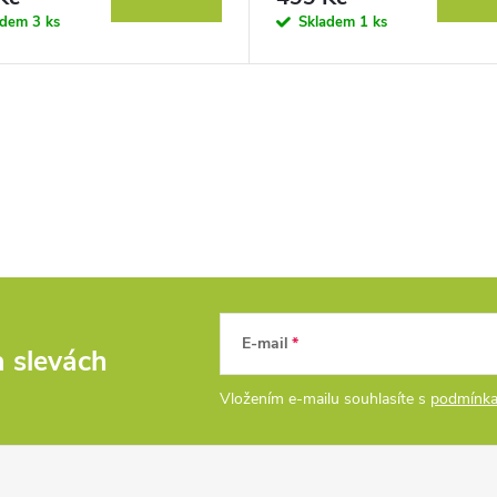
adem
3 ks
Skladem
1 ks
E-mail
a slevách
Vložením e-mailu souhlasíte s
podmínka