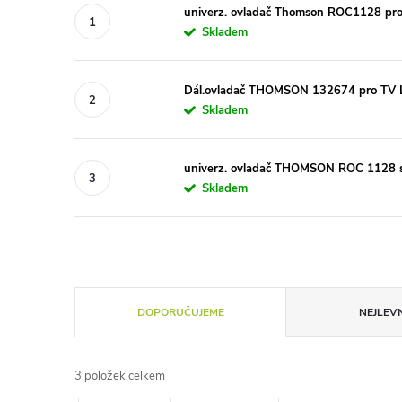
univerz. ovladač Thomson ROC1128 pr
Skladem
Dál.ovladač THOMSON 132674 pro TV 
Skladem
univerz. ovladač THOMSON ROC 1128
Skladem
Ř
DOPORUČUJEME
NEJLEVN
a
3
položek celkem
z