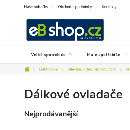
Přejít
Naše pobočky
Obchodní podmínky
Kontakty
na
obsah
Velké spotřebiče
Malé spotřebiče
Elektronika
Televize, video, reproduktory
Te
Domů
Dálkové ovladače
Nejprodávanější