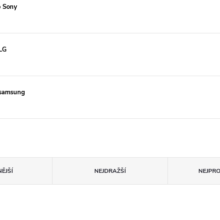
o Sony
LG
 samsung
ĚJŠÍ
NEJDRAŽŠÍ
NEJPR