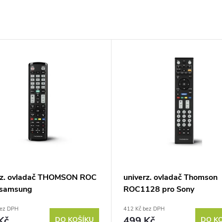
rz. ovladač THOMSON ROC
univerz. ovladač Thomson
 samsung
ROC1128 pro Sony
bez DPH
412 Kč bez DPH
Kč
499 Kč
DO KOŠÍKU
DO K