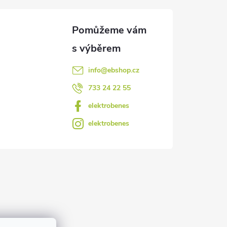
info
@
ebshop.cz
733 24 22 55
elektrobenes
elektrobenes