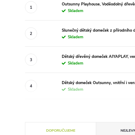
Outsunny Playhouse, Voděodolný dřevěný 
Skladem
Slunečný dětský domeček z přírodního d
Skladem
Dětský dřevěný domeček AIYAPLAY, venko
Skladem
Dětský domeček Outsunny, vnitřní i ven
Skladem
Ř
DOPORUČUJEME
NEJLEVN