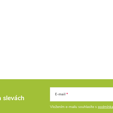
E-mail
a slevách
Vložením e-mailu souhlasíte s
podmínka