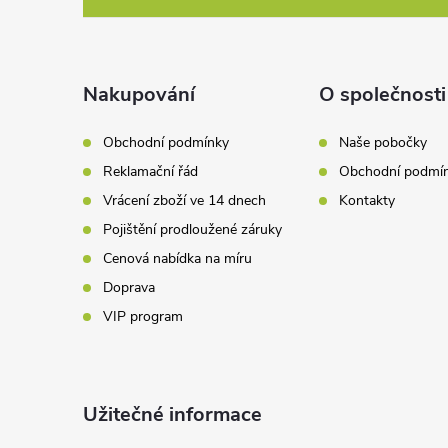
í
p
p
a
Nakupování
O společnosti
r
t
v
Obchodní podmínky
Naše pobočky
Reklamační řád
Obchodní podmí
k
í
Vrácení zboží ve 14 dnech
Kontakty
y
Pojištění prodloužené záruky
v
Cenová nabídka na míru
Doprava
ý
VIP program
p
i
Užitečné informace
s