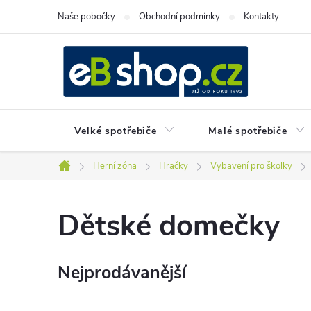
Přejít
Naše pobočky
Obchodní podmínky
Kontakty
na
obsah
Velké spotřebiče
Malé spotřebiče
Herní zóna
Hračky
Vybavení pro školky
Domů
Dětské domečky
Nejprodávanější