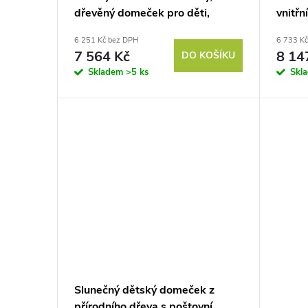
u
dřevěný domeček pro děti,
vnitřn
r
venkovní zahradní domeček s
dveřm
6 251 Kč bez DPH
6 733 K
k
okny, květináče, 3-8 let, modrý
jedlov
o
7 564 Kč
8 14
DO KOŠÍKU
Skladem
>5 ks
Skl
t
d
ů
u
k
t
ů
Slunečný dětský domeček z
přírodního dřeva s poštovní