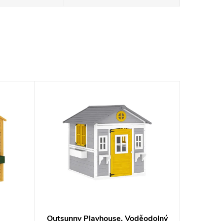
Outsunny Playhouse, Voděodolný