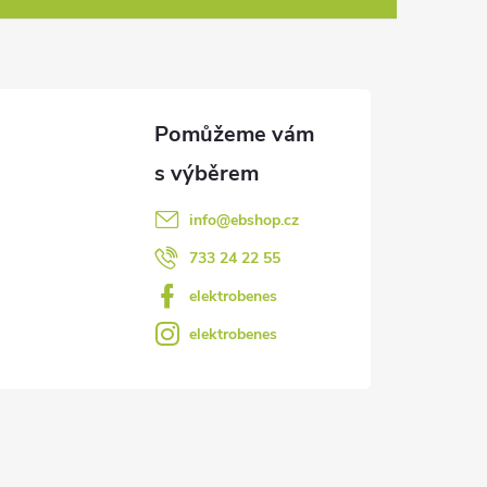
info
@
ebshop.cz
733 24 22 55
elektrobenes
elektrobenes