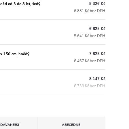
8 326 Kč
ěti od 3 do 8 let, šedý
6 881 Kč bez DPH
6 825 Kč
5 641 Kč bez DPH
7 825 Kč
7 x 150 cm, hnědý
6 467 Kč bez DPH
8 147 Kč
6 733 Kč bez DPH
ODÁVANĚJŠÍ
ABECEDNĚ