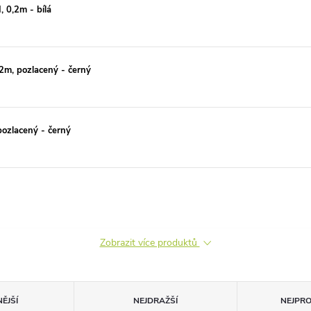
 0,2m - bílá
2m, pozlacený - černý
ozlacený - černý
Zobrazit více produktů
ĚJŠÍ
NEJDRAŽŠÍ
NEJPR