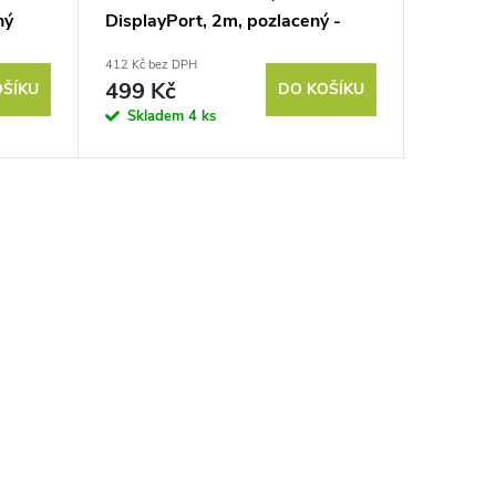
ný
DisplayPort, 2m, pozlacený -
černý
412 Kč bez DPH
499 Kč
OŠÍKU
DO KOŠÍKU
Skladem
4 ks