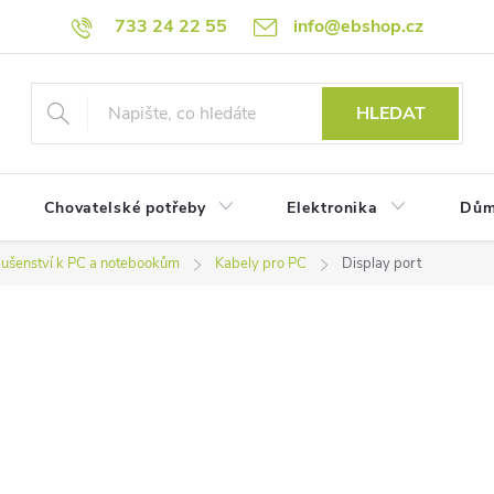
733 24 22 55
info@ebshop.cz
HLEDAT
Chovatelské potřeby
Elektronika
Dům
slušenství k PC a notebookům
Kabely pro PC
Display port