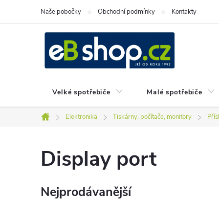
Přejít
Naše pobočky
Obchodní podmínky
Kontakty
na
obsah
Velké spotřebiče
Malé spotřebiče
Elektronika
Tiskárny, počítače, monitory
Pří
Domů
Display port
Nejprodávanější