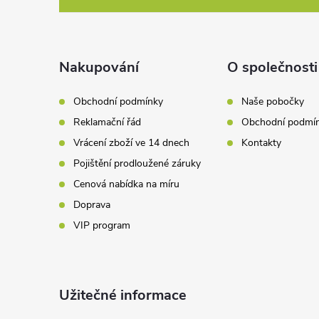
í
p
p
a
Nakupování
O společnosti
r
t
v
Obchodní podmínky
Naše pobočky
Reklamační řád
Obchodní podmí
k
í
Vrácení zboží ve 14 dnech
Kontakty
y
Pojištění prodloužené záruky
v
Cenová nabídka na míru
Doprava
ý
VIP program
p
i
Užitečné informace
s