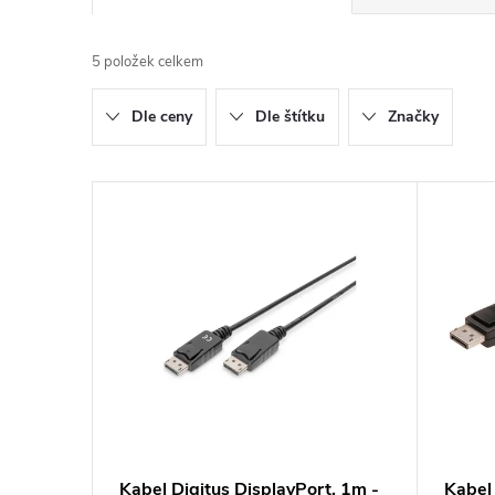
a
5
položek celkem
z
Dle ceny
Dle štítku
Značky
e
n
V
í
ý
p
p
r
i
o
s
d
p
Kabel Digitus DisplayPort, 1m -
Kabel 