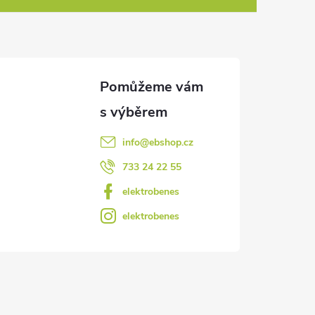
info
@
ebshop.cz
733 24 22 55
elektrobenes
elektrobenes