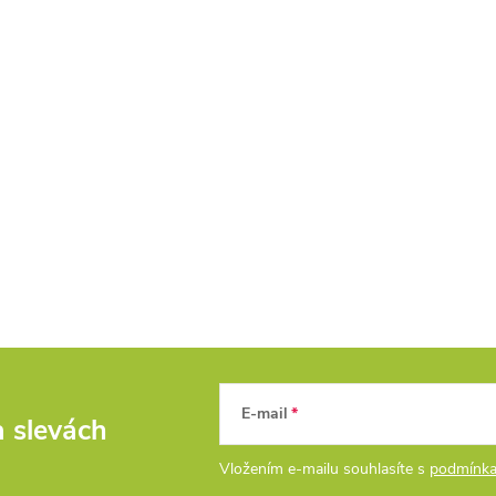
E-mail
a slevách
Vložením e-mailu souhlasíte s
podmínka