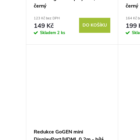
u
černý
černý
r
123 Kč bez DPH
164 Kč 
k
o
149 Kč
199 
DO KOŠÍKU
Skladem
2 ks
Skl
t
d
ů
u
k
t
ů
Redukce GoGEN mini
DisplayPort/HDMI, 0,2m - bílá