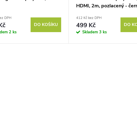
HDMI, 2m, pozlacený - čer
bez DPH
412 Kč bez DPH
Kč
499 Kč
DO KOŠÍKU
DO K
adem
2 ks
Skladem
3 ks