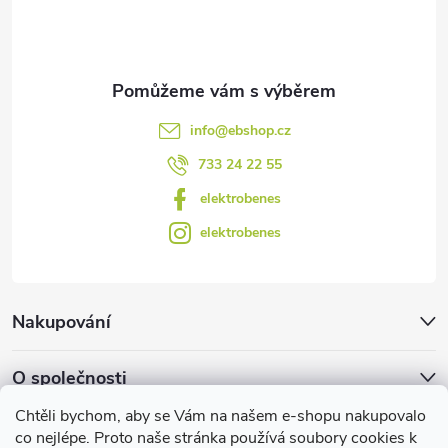
í
k
y
v
info
@
ebshop.cz
ý
733 24 22 55
p
elektrobenes
i
elektrobenes
s
u
Nakupování
O společnosti
Chtěli bychom, aby se Vám na našem e-shopu nakupovalo
Facebook
co nejlépe. Proto naše stránka používá soubory cookies k