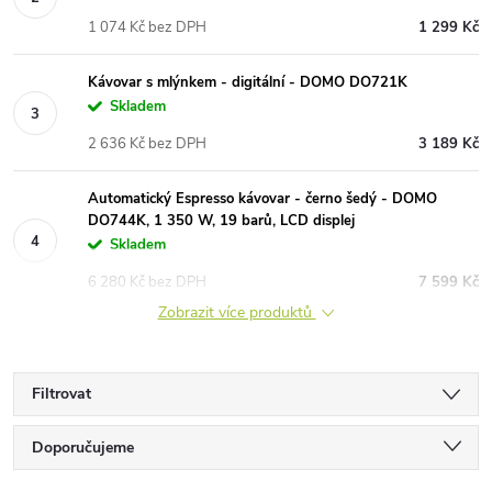
1 074 Kč bez DPH
1 299 Kč
Kávovar s mlýnkem - digitální - DOMO DO721K
Skladem
2 636 Kč bez DPH
3 189 Kč
Automatický Espresso kávovar - černo šedý - DOMO
DO744K, 1 350 W, 19 barů, LCD displej
Skladem
6 280 Kč bez DPH
7 599 Kč
Zobrazit více produktů
Filtrovat
Ř
Doporučujeme
Nejlevnější