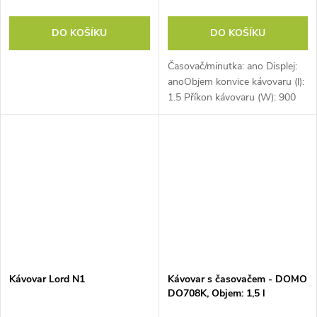
DO KOŠÍKU
DO KOŠÍKU
Časovač/minutka: ano Displej:
anoObjem konvice kávovaru (l):
1.5 Příkon kávovaru (W): 900
Kávovar Lord N1
Kávovar s časovačem - DOMO
DO708K, Objem: 1,5 l