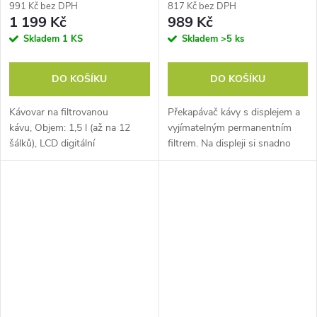
991 Kč bez DPH
817 Kč bez DPH
1 199 Kč
989 Kč
Skladem
1 KS
Skladem
>5 ks
DO KOŠÍKU
DO KOŠÍKU
Kávovar na filtrovanou
Překapávač kávy s displejem a
kávu, Objem: 1,5 l (až na 12
vyjímatelným permanentním
šálků), LCD digitální
filtrem. Na displeji si snadno
hodiny, Časovač s pamětí pro
nastavíte odložený start až na
předvolbu času
24 hodin dopředu.
spuštění, Nastavení udržení...