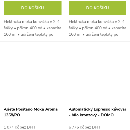
DO KOŠÍKU
DO KOŠÍKU
Elektrická moka konvička • 2-4
Elektrická moka konvička • 2-4
šálky • příkon 400 W • kapacita
šálky • příkon 400 W • kapacita
160 ml • udržení teploty po
160 ml • udržení teploty po
dobu 30 minut • izolovaná
dobu 30 minut • izolovaná
rukojeť • otočná základna 360°
rukojeť • otočná základna 360°
Ariete Positano Moka Aroma
Automatický Espresso kávovar
1358/PO
- bílo bronzový - DOMO
DO742K, 1 350 W, 19 barů,
LCD displej
1 074 Kč bez DPH
6 776 Kč bez DPH