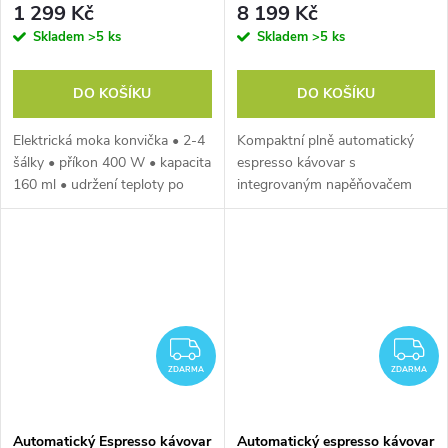
1 299 Kč
8 199 Kč
Skladem
>5 ks
Skladem
>5 ks
DO KOŠÍKU
DO KOŠÍKU
Elektrická moka konvička • 2-4
Kompaktní plně automatický
šálky • příkon 400 W • kapacita
espresso kávovar s
160 ml • udržení teploty po
integrovaným napěňovačem
dobu 30 minut • izolovaná
mléka a mlýnkem na kávu De
rukojeť • otočná základna 360°
luxe. LED displej a dotykové
ovládání. Plně nastavitelný.
Parní tlak 19 Barů.
ZDARMA
Z
ZDARMA
ZDARMA
Automatický Espresso kávovar
Automatický espresso kávovar