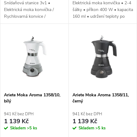
u
Snídaňová stanice 3v1 •
Elektrická moka konvička • 2-4
u
Elektrická moka konvička /
šálky • příkon 400 W • kapacita
k
Rychlovarná konvice /
160 ml • udržení teploty po
k
Napěňovač mléka • Příkon: 380
dobu 30 minut • izolovaná
t
W • Vaří 2/4 šálky zároveň •
rukojeť • otočná základna 360°
Středový konektor
t
ů
ů
Ariete Moka Aroma 1358/10,
Ariete Moka Aroma 1358/11,
bílý
černý
941 Kč bez DPH
941 Kč bez DPH
1 139 Kč
1 139 Kč
Skladem
>5 ks
Skladem
>5 ks