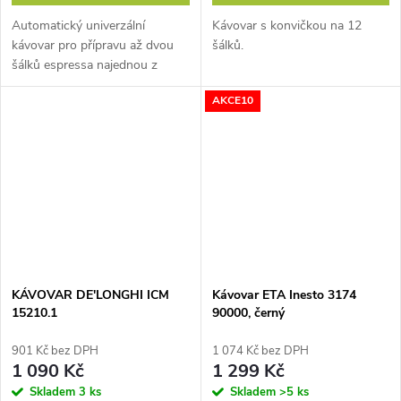
Automatický univerzální
Kávovar s konvičkou na 12
kávovar pro přípravu až dvou
šálků.
šálků espressa najednou z
mleté kávy, kávových podů
AKCE10
nebo kapslí. Parní tryska pro
snadnou přípravu cappuccino
nebo latte....
KÁVOVAR DE'LONGHI ICM
Kávovar ETA Inesto 3174
15210.1
90000, černý
901 Kč bez DPH
1 074 Kč bez DPH
1 090 Kč
1 299 Kč
Skladem
3 ks
Skladem
>5 ks