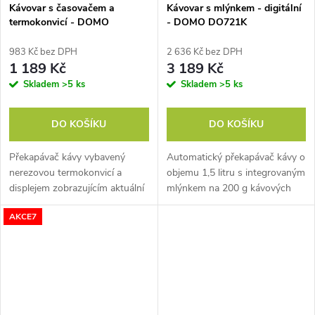
Kávovar s časovačem a
Kávovar s mlýnkem - digitální
termokonvicí - DOMO
- DOMO DO721K
DO709K
983 Kč bez DPH
2 636 Kč bez DPH
1 189 Kč
3 189 Kč
Skladem
>5 ks
Skladem
>5 ks
DO KOŠÍKU
DO KOŠÍKU
Překapávač kávy vybavený
Automatický překapávač kávy o
nerezovou termokonvicí a
objemu 1,5 litru s integrovaným
displejem zobrazujícím aktuální
mlýnkem na 200 g kávových
čas a s možností nastavení
zrn. Dotykový LED panel s
AKCE7
odloženého startu až na 24
možností nastavení časovače
hodin.
až na 24 hodin, síly kávy a
objemu.