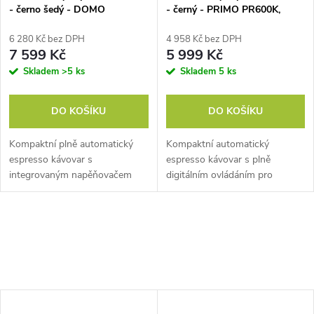
- černo šedý - DOMO
- černý - PRIMO PR600K,
DO744K, 1 350 W, 19 barů,
LCD displej
6 280 Kč bez DPH
4 958 Kč bez DPH
7 599 Kč
5 999 Kč
Skladem
>5 ks
Skladem
5 ks
DO KOŠÍKU
DO KOŠÍKU
Kompaktní plně automatický
Kompaktní automatický
espresso kávovar s
espresso kávovar s plně
integrovaným napěňovačem
digitálním ovládáním pro
mléka a mlýnkem na kávu De
rychlou a snadnou přípravu
luxe. LED displej a dotykové
vašeho oblíbeného silného
ovládání. Plně nastavitelný.
espressa nebo plnějšího lunga.
Parní tlak 19 Barů.