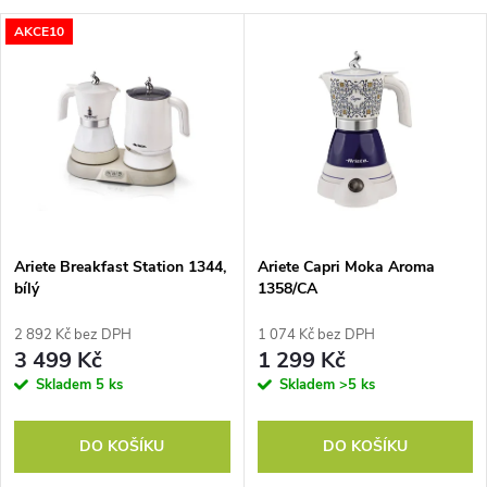
a
V
AKCE10
Nejdražší
z
ý
Nejprodávanější
e
p
Abecedně
n
i
í
s
p
Ariete Breakfast Station 1344,
Ariete Capri Moka Aroma
bílý
1358/CA
p
r
2 892 Kč bez DPH
1 074 Kč bez DPH
r
3 499 Kč
1 299 Kč
o
Skladem
5 ks
Skladem
>5 ks
o
d
DO KOŠÍKU
DO KOŠÍKU
d