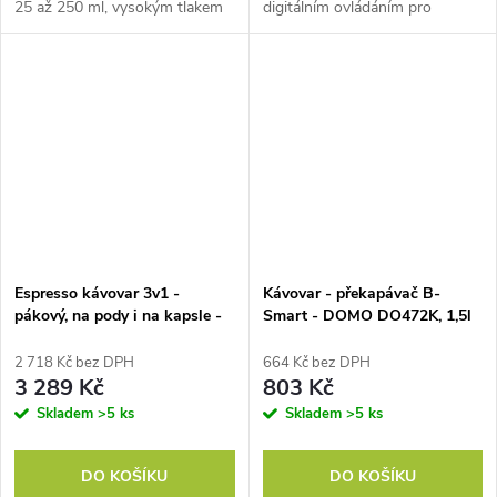
25 až 250 ml, vysokým tlakem
digitálním ovládáním pro
až 19 bar, vestavěným
rychlou a snadnou přípravu
mlýnkem a zásobníkem až na
vašeho oblíbeného silného
300 g kávových zrn. Funkce
espressa nebo plnějšího lunga.
předpaření kávy.
Parní našlehávací tryska.
Espresso kávovar 3v1 -
Kávovar - překapávač B-
pákový, na pody i na kapsle -
Smart - DOMO DO472K, 1,5l
DOMO DO746K, 1 350 W, 20
Bar, nádržka na vodu 1,1 litru
2 718 Kč bez DPH
664 Kč bez DPH
3 289 Kč
803 Kč
Skladem
>5 ks
Skladem
>5 ks
DO KOŠÍKU
DO KOŠÍKU