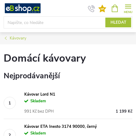
Přejít
NÁKUPNÍ
KOŠÍK
na
obsah
HLEDAT
Kávovary
Domácí kávovary
Nejprodávanější
Kávovar Lord N1
Skladem
991 Kč bez DPH
1 199 Kč
Kávovar ETA Inesto 3174 90000, černý
Skladem