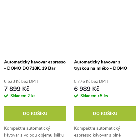
Automatický kávovar espresso
Automatický kávovar s
- DOMO DO718K, 19 Bar
tryskou na mléko - DOMO
DO741K, 1 350 W, 19 Bar,
nádržka na vodu 1,1 litru,
6 528 Kč bez DPH
5 776 Kč bez DPH
napěňovač mléka
7 899 Kč
6 989 Kč
Skladem
2 ks
Skladem
>5 ks
DO KOŠÍKU
DO KOŠÍKU
Kompaktní automatický
Kompaktní automatický
kávovar s volbou objemu šálku
espresso kávovar s plně