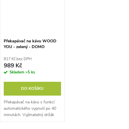
Překapávač na kávu WOOD
YOU - zelený - DOMO
DO755K, 1,25 litru, 1000W
817 Kč bez DPH
989 Kč
Skladem
>5 ks
DO KOŠÍKU
Překapávač na kávu s funkcí
automatického vypnutí po 40
minutách. Vyjímatelný držák
filtru na kávu nebo čaj. Ohřev
konvičky zespodu. Objem 1,25