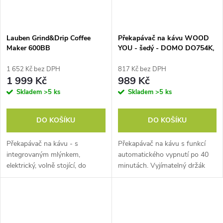
Lauben Grind&Drip Coffee
Překapávač na kávu WOOD
Maker 600BB
YOU - šedý - DOMO DO754K,
Objem: 1,25 l, Kapacita: 10
šálků, Příkon: 1 000 W,
1 652 Kč bez DPH
817 Kč bez DPH
automatické vypnutí
1 999 Kč
989 Kč
Skladem
>5 ks
Skladem
>5 ks
DO KOŠÍKU
DO KOŠÍKU
Překapávač na kávu - s
Překapávač na kávu s funkcí
integrovaným mlýnkem,
automatického vypnutí po 40
elektrický, volně stojící, do
minutách. Vyjímatelný držák
domácnosti, příkon 600 W,
filtru na kávu nebo čaj. Ohřev
objem konvice 560 ml, pro
konvičky zespodu. Objem 1,25
přípravu 4 - 6 šálků, na kávová
litru, Drip Stop systém,
zrna i na mletou...
příkon 1...