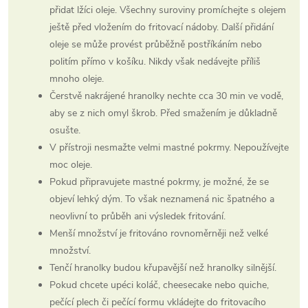
přidat lžíci oleje. Všechny suroviny promíchejte s olejem
ještě před vložením do fritovací nádoby. Další přidání
oleje se může provést průběžně postříkáním nebo
politím přímo v košíku. Nikdy však nedávejte příliš
mnoho oleje.
Čerstvě nakrájené hranolky nechte cca 30 min ve vodě,
aby se z nich omyl škrob. Před smažením je důkladně
osušte.
V přístroji nesmažte velmi mastné pokrmy. Nepoužívejte
moc oleje.
Pokud připravujete mastné pokrmy, je možné, že se
objeví lehký dým. To však neznamená nic špatného a
neovlivní to průběh ani výsledek fritování.
Menší množství je fritováno rovnoměrněji než velké
množství.
Tenčí hranolky budou křupavější než hranolky silnější.
Pokud chcete upéci koláč, cheesecake nebo quiche,
pečící plech či pečící formu vkládejte do fritovacího