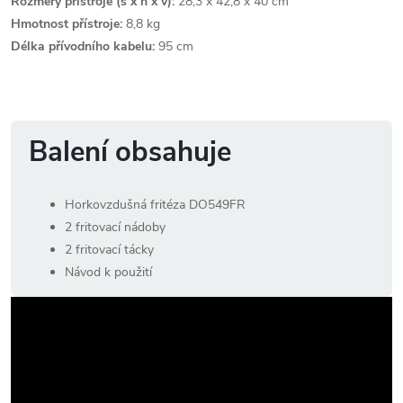
Rozměry přístroje (š x h x v):
28,3 x 42,8 x 40 cm
Hmotnost přístroje:
8,8 kg
Délka přívodního kabelu:
95 cm
Balení obsahuje
Horkovzdušná fritéza DO549FR
2 fritovací nádoby
2 fritovací tácky
Návod k použití