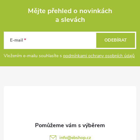
Mějte přehled o novinkách
a slevách
Z
á
E-mail
ODEBÍRAT
p
Vložením e-mailu souhlasíte s
podmínkami ochrany osobních údajů
a
t
í
info
@
ebshop.cz