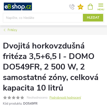
Přejít
NÁKUPNÍ
KOŠÍK
na
obsah
HLEDAT
Fritézy
Dvojitá horkovzdušná
fritéza 3,5+6,5 l - DOMO
DO549FR, 2 500 W, 2
samostatné zóny, celková
kapacita 10 litrů
Neohodnoceno
Podrobnosti hodnocení
Kód produktu:
DO549FR