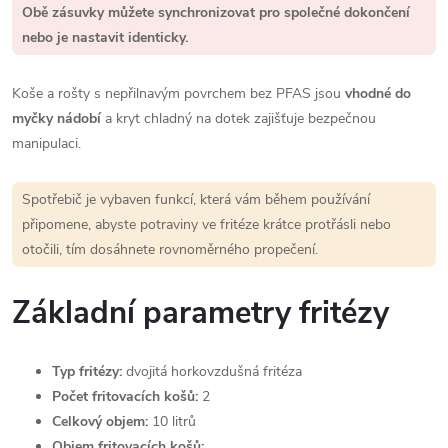
Obě zásuvky můžete synchronizovat pro společné dokončení
nebo je nastavit identicky.
Koše a rošty s nepřilnavým povrchem bez PFAS jsou
vhodné do
myčky nádobí
a kryt chladný na dotek zajišťuje bezpečnou
manipulaci.
Spotřebič je vybaven funkcí, která vám během používání
připomene, abyste potraviny ve fritéze krátce protřásli nebo
otočili, tím dosáhnete rovnoměrného propečení.
Základní parametry fritézy
Typ fritézy:
dvojitá horkovzdušná fritéza
Počet fritovacích košů:
2
Celkový objem:
10 litrů
Objem fritovacích košů: