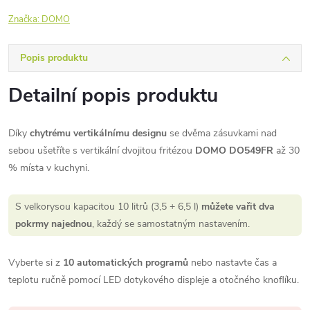
Značka:
DOMO
Popis produktu
Detailní popis produktu
Díky
chytrému vertikálnímu designu
se dvěma zásuvkami nad
sebou ušetříte s vertikální dvojitou fritézou
DOMO DO549FR
až 30
% místa v kuchyni.
S velkorysou kapacitou 10 litrů (3,5 + 6,5 l)
můžete vařit dva
pokrmy najednou
, každý se samostatným nastavením.
Vyberte si z
10 automatických programů
nebo nastavte čas a
teplotu ručně pomocí LED dotykového displeje a otočného knoflíku.