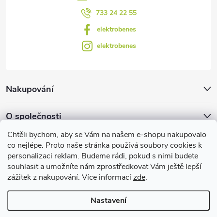
733 24 22 55
elektrobenes
elektrobenes
Nakupování
O společnosti
Chtěli bychom, aby se Vám na našem e-shopu nakupovalo
Facebook
co nejlépe. Proto naše stránka používá soubory cookies k
personalizaci reklam. Budeme rádi, pokud s nimi budete
souhlasit a umožníte nám zprostředkovat Vám ještě lepší
zážitek z nakupování. Více informací
zde
.
Užitečné informace
Nastavení