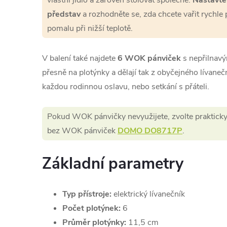
vlastní jídlo a zároveň stolovat společně.
Nastavte 
představ
a rozhodněte se, zda chcete vařit rychle 
pomalu při nižší teplotě.
V balení také najdete
6 WOK pánviček
s nepřilnavý
přesně na plotýnky a dělají tak z obyčejného lívan
každou rodinnou oslavu, nebo setkání s přáteli.
Pokud WOK pánvičky nevyužijete, zvolte prakticky 
bez WOK pánviček
DOMO DO8717P
.
Základní parametry
Typ přístroje:
elektrický lívanečník
Počet plotýnek:
6
Průměr plotýnky:
11,5 cm