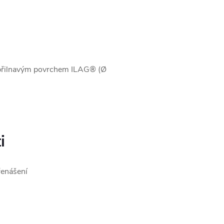
přilnavým povrchem ILAG® (Ø
i
řenášení