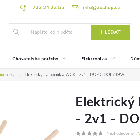
733 24 22 55
info@ebshop.cz
HLEDAT
Chovatelské potřeby
Elektronika
Dům
anečníky
Elektrický lívanečník a WOK - 2v1 - DOMO DO8719W
Elektrický
- 2v1 - 
Neohodnoceno
P