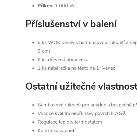
Příkon:
1 000 W
Příslušenství v balení
6 ks WOK pánev s bambusovou rukojetí a ne
8 cm)
6 ks dřevěná obracečka
1 ks naběračka na těsto na 1 lívanec
Ostatní užitečné vlastnost
Bambusové rukojeti pro snadné a bezpečné p
Vysoce kvalitní nepřilnavý povrch ILAG®
Regulace teploty termostatem
Kontrolka zapnutí