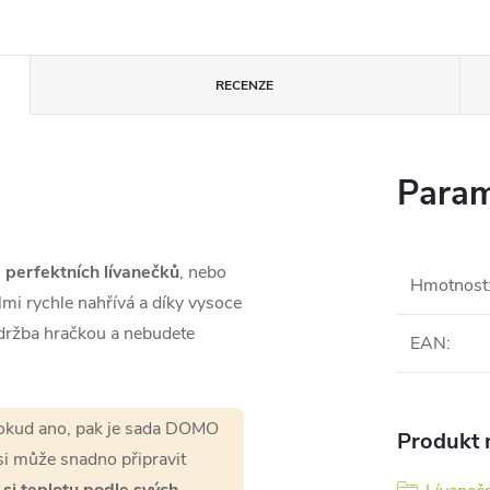
RECENZE
Param
 perfektních lívanečků
, nebo
Hmotnost
lmi rychle nahřívá a díky vysoce
držba hračkou a nebudete
EAN
:
kud ano, pak je sada DOMO
Produkt n
i může snadno připravit