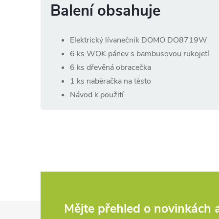
Balení obsahuje
Elektrický lívanečník DOMO DO8719W
6 ks WOK pánev s bambusovou rukojetí
6 ks dřevěná obracečka
1 ks naběračka na těsto
Návod k použití
Z
Mějte přehled o novinkách