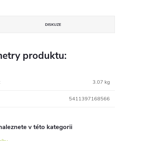
DISKUZE
etry produktu:
:
3.07 kg
5411397168566
aleznete v této kategorii