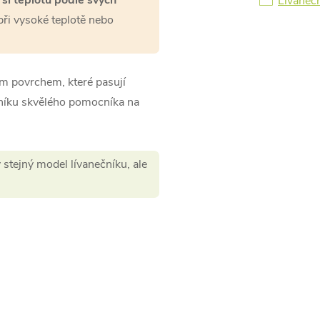
si teplotu podle svých
Lívaneč
při vysoké teplotě nebo
m povrchem, které pasují
ečníku skvělého pomocníka na
stejný model lívanečníku, ale