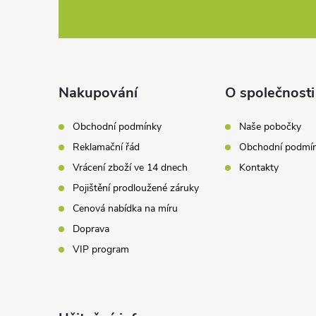
á
p
a
Nakupování
O společnosti
t
Obchodní podmínky
Naše pobočky
Reklamační řád
Obchodní podmí
í
Vrácení zboží ve 14 dnech
Kontakty
Pojištění prodloužené záruky
Cenová nabídka na míru
Doprava
VIP program