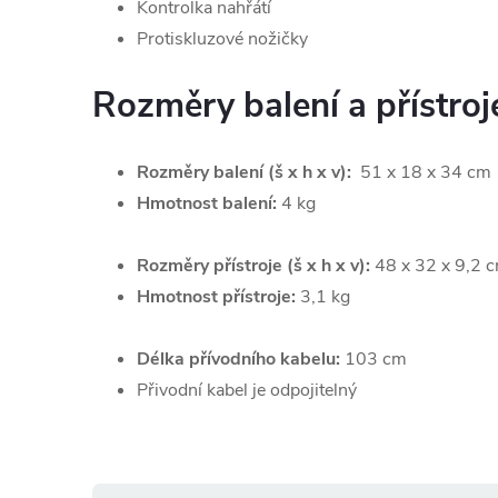
Kontrolka nahřátí
Protiskluzové nožičky
Rozměry balení a přístroj
Rozměry balení (š x h x v):
51 x 18 x 34 cm
Hmotnost balení:
4 kg
Rozměry přístroje (š x h x v):
48 x 32 x 9,2 
Hmotnost přístroje:
3,1 kg
Délka přívodního kabelu:
103 cm
Přivodní kabel je odpojitelný