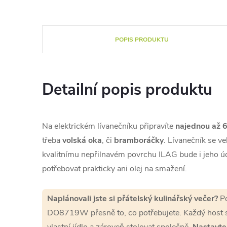
POPIS PRODUKTU
Detailní popis produktu
Na elektrickém lívanečníku připravíte
najednou až 6
třeba
volská oka
, či
bramboráčky
. Lívanečník se ve
kvalitnímu nepřilnavém povrchu ILAG bude i jeho ú
potřebovat prakticky ani olej na smažení.
Naplánovali jste si přátelský kulinářský večer?
Po
DO8719W přesně to, co potřebujete. Každý host s