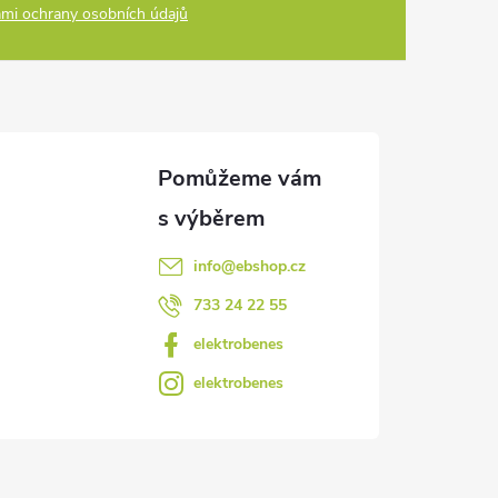
mi ochrany osobních údajů
info
@
ebshop.cz
733 24 22 55
elektrobenes
elektrobenes