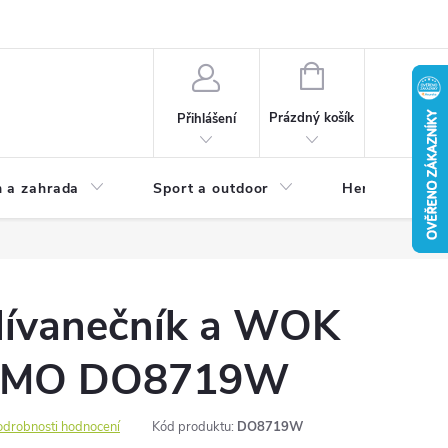
NÁKUPNÍ
KOŠÍK
Prázdný košík
Přihlášení
 a zahrada
Sport a outdoor
Herní zóna
 lívanečník a WOK
DOMO DO8719W
odrobnosti hodnocení
Kód produktu:
DO8719W