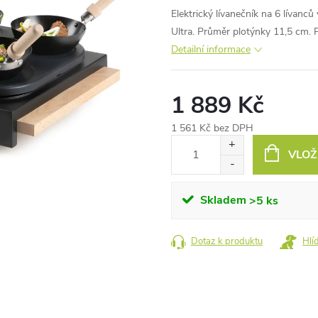
Elektrický lívanečník na 6 lívan
Ultra. Průměr plotýnky 11,5 cm. P
Detailní informace
1 889 Kč
1 561 Kč bez DPH
Měrná
VLOŽ
cena:
Skladem
>5 ks
Dotaz k produktu
Hlí