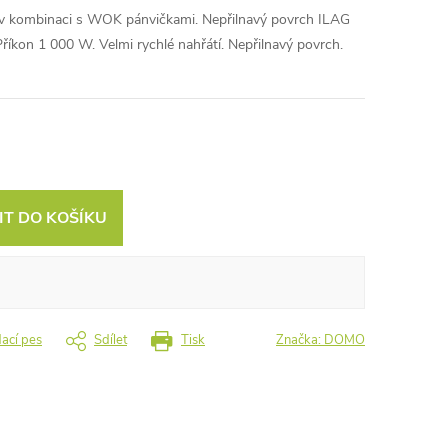
ců v kombinaci s WOK pánvičkami. Nepřilnavý povrch ILAG
říkon 1 000 W. Velmi rychlé nahřátí. Nepřilnavý povrch.
IT DO KOŠÍKU
dací pes
Sdílet
Tisk
Značka:
DOMO