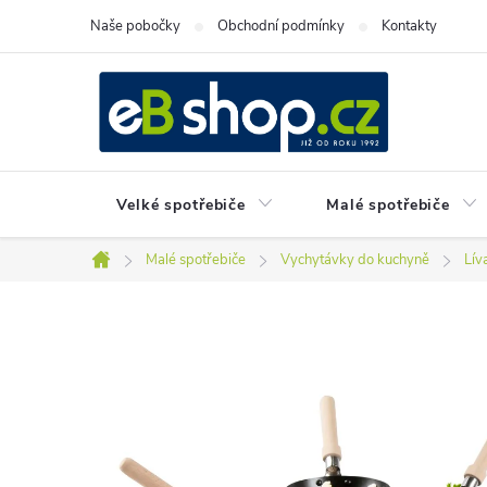
Přejít
Naše pobočky
Obchodní podmínky
Kontakty
na
obsah
Velké spotřebiče
Malé spotřebiče
Malé spotřebiče
Vychytávky do kuchyně
Lív
Domů