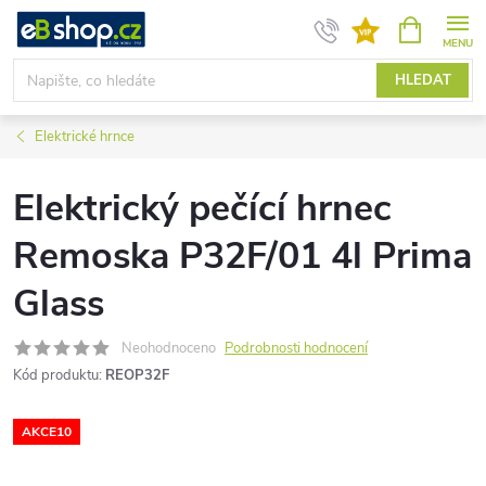
Přejít
NÁKUPNÍ
KOŠÍK
na
obsah
HLEDAT
Elektrické hrnce
Elektrický pečící hrnec
Remoska P32F/01 4l Prima
Glass
Neohodnoceno
Podrobnosti hodnocení
Kód produktu:
REOP32F
AKCE10