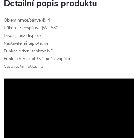
Detailní popis produktu
Objem hrnce/pánve (l): 4
Příkon hrnce/pánve (W): 580
Displej: bez displeje
Nastavitelná teplota: ne
Funkce držení teploty: NE
Funkce hrnce: ohřívá; peče; zapéká
Časovač/minutka: ne