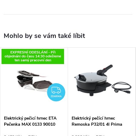
EXPRESNÍ ODESLÁNÍ - Při
objednáni do času 14:30 odešleme
ten samý pracovní den
ZDARMA
ZDARMA
Elektrický pečicí hrnec ETA
Elektrický pečící hrnec
Pečenka MAX 0133 90010
Remoska P32/01 4l Prima