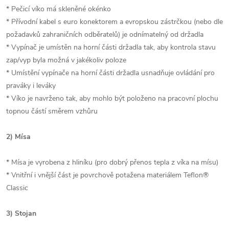
* Pečicí víko má skleněné okénko
* Přívodní kabel s euro konektorem a evropskou zástrčkou (nebo dle
požadavků zahraničních odběratelů) je odnímatelný od držadla
* Vypínač je umístěn na horní části držadla tak, aby kontrola stavu
zap/vyp byla možná v jakékoliv poloze
* Umístění vypínače na horní části držadla usnadňuje ovládání pro
praváky i leváky
* Víko je navrženo tak, aby mohlo být položeno na pracovní plochu
topnou částí směrem vzhůru
2) Mísa
* Mísa je vyrobena z hliníku (pro dobrý přenos tepla z víka na mísu)
* Vnitřní i vnější část je povrchově potažena materiálem Teflon®
Classic
3) Stojan