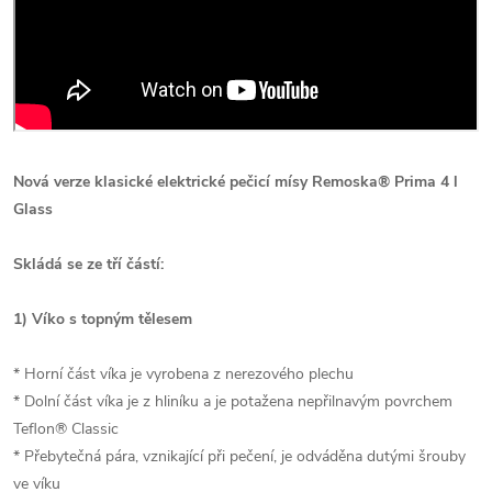
Nová verze klasické elektrické pečicí mísy Remoska® Prima 4 l
Glass
Skládá se ze tří částí:
1) Víko s topným tělesem
* Horní část víka je vyrobena z nerezového plechu
* Dolní část víka je z hliníku a je potažena nepřilnavým povrchem
Teflon® Classic
* Přebytečná pára, vznikající při pečení, je odváděna dutými šrouby
ve víku