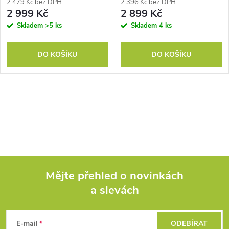
2 479 Kč bez DPH
2 396 Kč bez DPH
2 999 Kč
2 899 Kč
Skladem
>5 ks
Skladem
4 ks
DO KOŠÍKU
DO KOŠÍKU
Mějte přehled o novinkách
a slevách
Z
á
E-mail
ODEBÍRAT