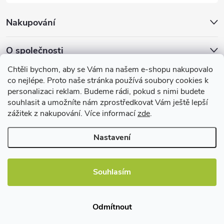
Nakupování
O společnosti
Chtěli bychom, aby se Vám na našem e-shopu nakupovalo
Facebook
co nejlépe. Proto naše stránka používá soubory cookies k
personalizaci reklam. Budeme rádi, pokud s nimi budete
souhlasit a umožníte nám zprostředkovat Vám ještě lepší
zážitek z nakupování. Více informací
zde
.
Užitečné informace
Nastavení
Souhlasím
Copyright 2026
EBshop.cz
. Všechna práva vyhrazena.
Odmítnout
Vytvořil Shoptet