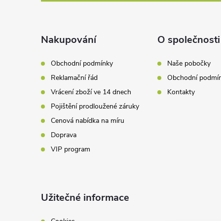
í
p
p
a
Nakupování
O společnosti
r
t
v
Obchodní podmínky
Naše pobočky
Reklamační řád
Obchodní podmí
k
í
Vrácení zboží ve 14 dnech
Kontakty
y
Pojištění prodloužené záruky
v
Cenová nabídka na míru
Doprava
ý
VIP program
p
i
Užitečné informace
s