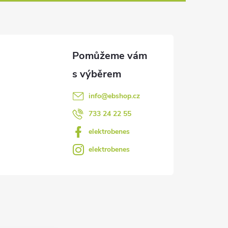
info
@
ebshop.cz
733 24 22 55
elektrobenes
elektrobenes