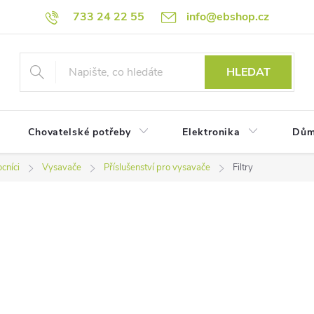
733 24 22 55
info@ebshop.cz
HLEDAT
Chovatelské potřeby
Elektronika
Dům
cníci
Vysavače
Příslušenství pro vysavače
Filtry