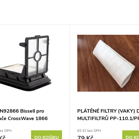
AN92866 Bissell pro
PLÁTĚNÉ FILTRY (VAKY) 
ače CrossWave 1866
MULTIFILTRŮ PP-110.1/P
bez DPH
65 Kč bez DPH
Kč
79 Kč
DO KOŠÍKU
DO K