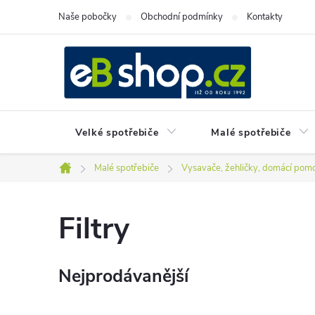
Přejít
Naše pobočky
Obchodní podmínky
Kontakty
na
obsah
Velké spotřebiče
Malé spotřebiče
Malé spotřebiče
Vysavače, žehličky, domácí pomo
Domů
Filtry
Nejprodávanější