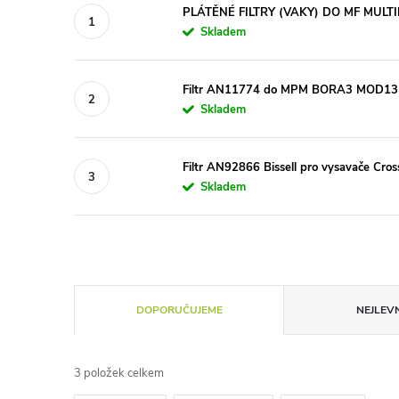
PLÁTĚNÉ FILTRY (VAKY) DO MF MULTI
Skladem
Filtr AN11774 do MPM BORA3 MOD13
Skladem
Filtr AN92866 Bissell pro vysavače Cr
Skladem
Ř
DOPORUČUJEME
NEJLEVN
a
3
položek celkem
z