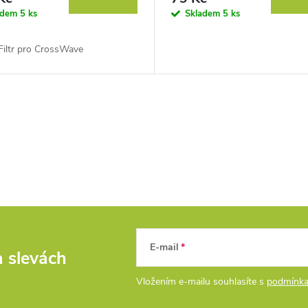
adem
5 ks
Skladem
5 ks
 Filtr pro CrossWave
E-mail
a slevách
Vložením e-mailu souhlasíte s
podmínka