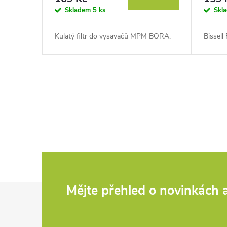
o
Skladem
5 ks
Skl
t
d
Kulatý filtr do vysavačů MPM BORA.
Bissell
ů
u
k
O
t
v
ů
l
á
d
Z
Mějte přehled o novinkách
a
c
á