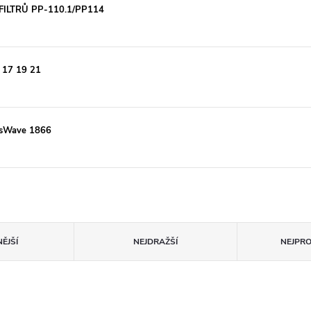
FILTRŮ PP-110.1/PP114
 17 19 21
ossWave 1866
ĚJŠÍ
NEJDRAŽŠÍ
NEJPR