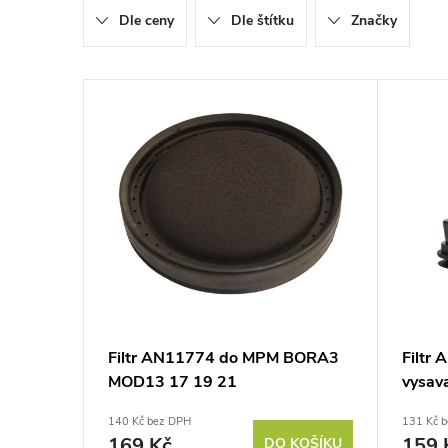
Dle ceny
Dle štítku
Značky
e
n
V
í
ý
p
p
r
i
o
s
d
p
Filtr AN11774 do MPM BORA3
Filtr 
u
MOD13 17 19 21
vysav
r
140 Kč bez DPH
131 Kč 
k
169 Kč
159 
DO KOŠÍKU