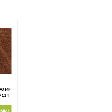
DO MF
P114
OŠÍKU