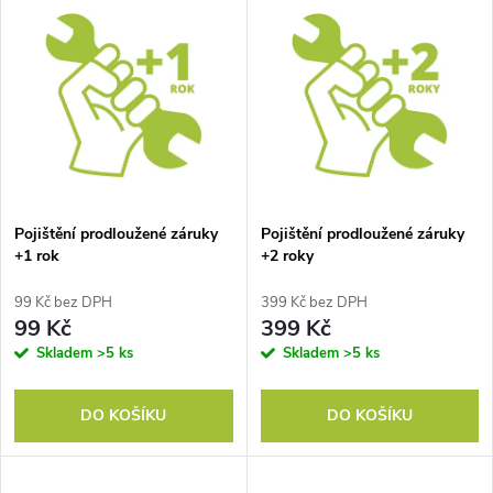
u
k
k
t
t
ů
ů
Pojištění prodloužené záruky
Pojištění prodloužené záruky
+1 rok
+2 roky
99 Kč bez DPH
399 Kč bez DPH
99 Kč
399 Kč
Skladem
>5 ks
Skladem
>5 ks
DO KOŠÍKU
DO KOŠÍKU