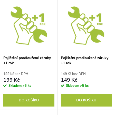
V
Nejdražší
z
ý
Nejprodávanější
e
p
Abecedně
n
i
í
s
p
Pojištění prodloužené záruky
Pojištění prodloužené záruky
+1 rok
+1 rok
p
r
199 Kč bez DPH
149 Kč bez DPH
r
199 Kč
149 Kč
o
Skladem
>5 ks
Skladem
>5 ks
o
d
DO KOŠÍKU
DO KOŠÍKU
d
u