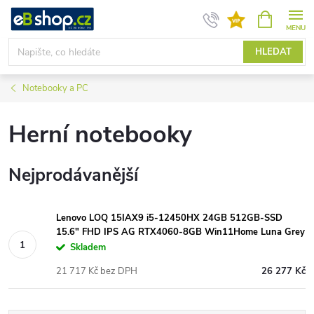
Přejít
NÁKUPNÍ
KOŠÍK
na
obsah
HLEDAT
Notebooky a PC
Herní notebooky
Nejprodávanější
Lenovo LOQ 15IAX9 i5-12450HX 24GB 512GB-SSD
15.6" FHD IPS AG RTX4060-8GB Win11Home Luna Grey
Skladem
21 717 Kč bez DPH
26 277 Kč