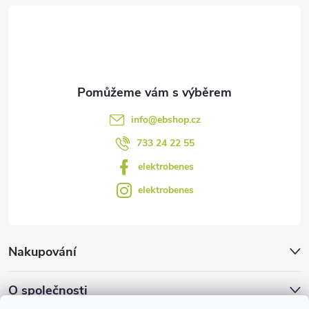
t
í
info
@
ebshop.cz
733 24 22 55
elektrobenes
elektrobenes
Nakupování
O společnosti