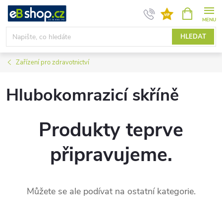
Přejít
NÁKUPNÍ
KOŠÍK
na
obsah
HLEDAT
Zařízení pro zdravotnictví
Hlubokomrazicí skříně
Produkty teprve
připravujeme.
Můžete se ale podívat na ostatní kategorie.