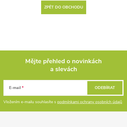
ZPĚT DO OBCHODU
Mějte přehled o novinkách
a slevách
Z
á
E-mail
ODEBÍRAT
p
Vložením e-mailu souhlasíte s
podmínkami ochrany osobních údajů
a