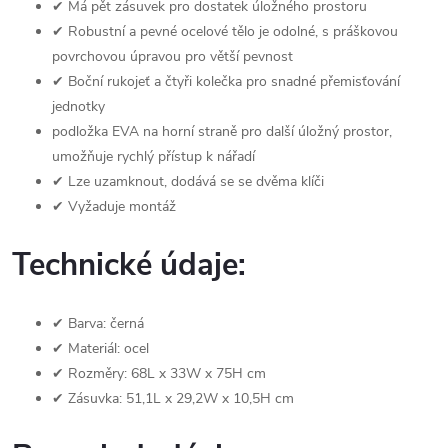
✔ Má pět zásuvek pro dostatek úložného prostoru
✔ Robustní a pevné ocelové tělo je odolné, s práškovou
povrchovou úpravou pro větší pevnost
✔ Boční rukojeť a čtyři kolečka pro snadné přemisťování
jednotky
podložka EVA na horní straně pro další úložný prostor,
umožňuje rychlý přístup k nářadí
✔ Lze uzamknout, dodává se se dvěma klíči
✔ Vyžaduje montáž
Technické údaje:
✔ Barva: černá
✔ Materiál: ocel
✔ Rozměry: 68L x 33W x 75H cm
✔ Zásuvka: 51,1L x 29,2W x 10,5H cm