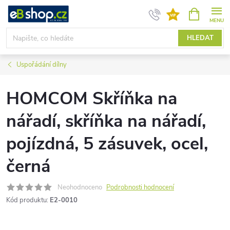
Přejít
NÁKUPNÍ
KOŠÍK
na
obsah
HLEDAT
Uspořádání dílny
HOMCOM Skříňka na
nářadí, skříňka na nářadí,
pojízdná, 5 zásuvek, ocel,
černá
Neohodnoceno
Podrobnosti hodnocení
Kód produktu:
E2-0010