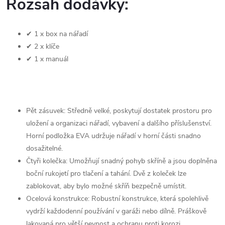
Rozsah dodávky:
✔ 1 x box na nářadí
✔ 2 x klíče
✔ 1 x manuál
Pět zásuvek: Středně velké, poskytují dostatek prostoru pro
uložení a organizaci nářadí, vybavení a dalšího příslušenství.
Horní podložka EVA udržuje nářadí v horní části snadno
dosažitelné.
Čtyři kolečka: Umožňují snadný pohyb skříně a jsou doplněna
boční rukojetí pro tlačení a tahání. Dvě z koleček lze
zablokovat, aby bylo možné skříň bezpečně umístit.
Ocelová konstrukce: Robustní konstrukce, která spolehlivě
vydrží každodenní používání v garáži nebo dílně. Práškově
lakovaná pro větší pevnost a ochranu proti korozi.