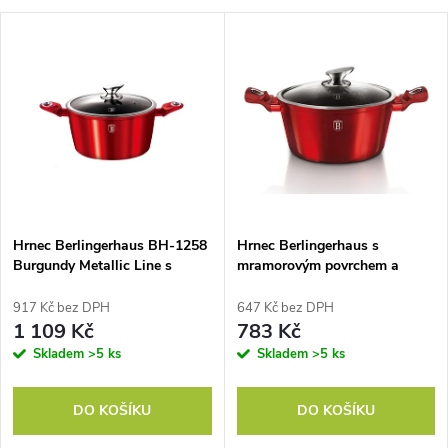
a
V
Nejdražší
z
ý
Nejprodávanější
e
p
Abecedně
n
i
í
s
p
Hrnec Berlingerhaus BH-1258
Hrnec Berlingerhaus s
Burgundy Metallic Line s
mramorovým povrchem a
p
mramorovým povrchem a
poklicí 20 cm Burgundy
r
poklicí 28 cm
Metallic Line BH-1256
917 Kč bez DPH
647 Kč bez DPH
r
1 109 Kč
783 Kč
o
Skladem
>5 ks
Skladem
>5 ks
o
d
DO KOŠÍKU
DO KOŠÍKU
d