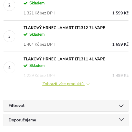
Skladem
1 321 Kč bez DPH
1 599 Kč
TLAKOVÝ HRNEC LAMART LT1312 7L VAPE
Skladem
1 404 Kč bez DPH
1 699 Kč
TLAKOVÝ HRNEC LAMART LT1311 4L VAPE
Skladem
1 239 Kč bez DPH
1 499 Kč
Zobrazit více produktů
Filtrovat
Ř
Doporučujeme
Nejlevnější