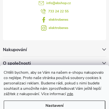
s
info
@
ebshop.cz
u
733 24 22 55
elektrobenes
elektrobenes
Nakupování
O společnosti
Chtěli bychom, aby se Vám na našem e-shopu nakupovalo
Facebook
co nejlépe. Proto naše stránka používá soubory cookies k
personalizaci reklam. Budeme rádi, pokud s nimi budete
souhlasit a umožníte nám zprostředkovat Vám ještě lepší
zážitek z nakupování. Více informací
zde
.
Užitečné informace
Nastavení