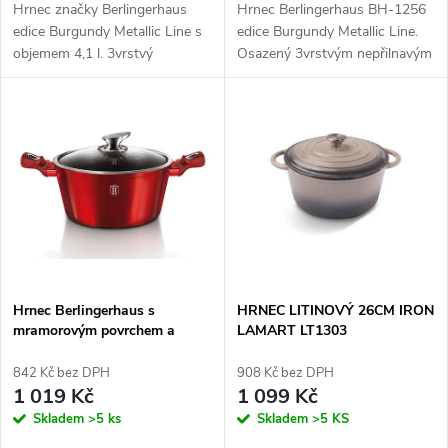
u
Hrnec značky Berlingerhaus
Hrnec Berlingerhaus BH-1256
u
edice Burgundy Metallic Line s
edice Burgundy Metallic Line.
k
objemem 4,1 l. 3vrstvý
Osazený 3vrstvým nepřilnavým
k
nepřilnavý povrch s
mramorovým povrchem.
t
mramorovým designem.
Ergonomická měkčená rukojeť.
Ušetřete až 35 % energie.
Vhodný na všechny druhy
t
Turbo indukční dno a...
ohřevu a do...
ů
ů
Hrnec Berlingerhaus s
HRNEC LITINOVÝ 26CM IRON
mramorovým povrchem a
LAMART LT1303
poklicí 24 cm Burgundy
Metallic Line BH-1257
842 Kč bez DPH
908 Kč bez DPH
1 019 Kč
1 099 Kč
Skladem
>5 ks
Skladem
>5 KS