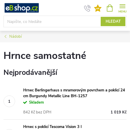
Přejít
NÁKUPNÍ
KOŠÍK
na
obsah
HLEDAT
Nádobí
Hrnce samostatné
Nejprodávanější
Hrnec Berlingerhaus s mramorovým povrchem a poklicí 24
cm Burgundy Metallic Line BH-1257
Skladem
842 Kč bez DPH
1 019 Kč
Hrnec s poklicí Tescoma Vision 3 l