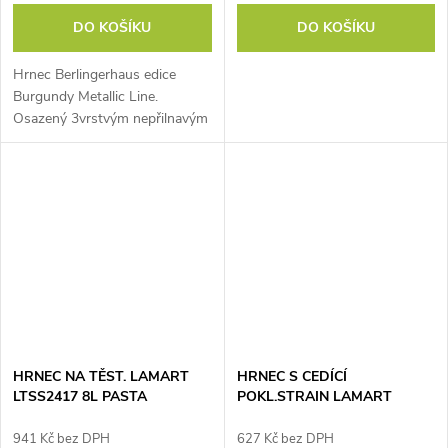
DO KOŠÍKU
DO KOŠÍKU
Hrnec Berlingerhaus edice
Burgundy Metallic Line.
Osazený 3vrstvým nepřilnavým
mramorovým povrchem.
Ergonomická měkčená rukojeť.
Vhodný na všechny druhy
ohřevu a do myčky...
HRNEC NA TĚST. LAMART
HRNEC S CEDÍCÍ
LTSS2417 8L PASTA
POKL.STRAIN LAMART
LT1206
941 Kč bez DPH
627 Kč bez DPH