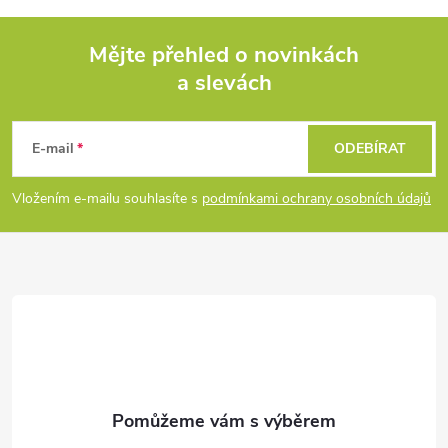
k
c
o
í
Mějte přehled o novinkách
v
a slevách
á
Z
p
n
r
á
í
E-mail
ODEBÍRAT
v
p
Vložením e-mailu souhlasíte s
podmínkami ochrany osobních údajů
k
a
y
t
v
ý
í
p
i