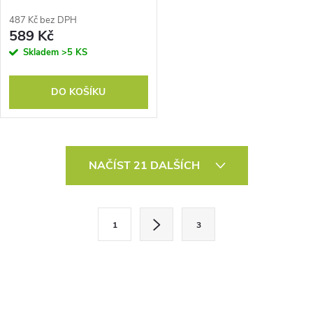
487 Kč bez DPH
589 Kč
Skladem
>5 KS
DO KOŠÍKU
O
NAČÍST 21 DALŠÍCH
v
l
S
1
3
t
á
r
d
á
a
n