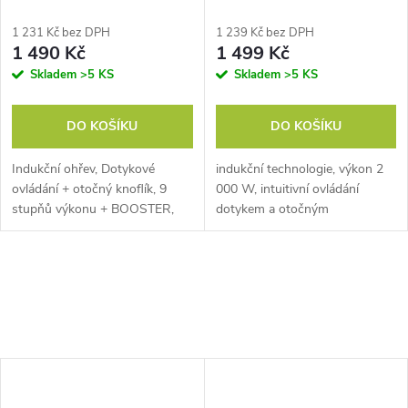
1 231 Kč bez DPH
1 239 Kč bez DPH
1 490 Kč
1 499 Kč
Skladem
>5 KS
Skladem
>5 KS
DO KOŠÍKU
DO KOŠÍKU
Indukční ohřev, Dotykové
indukční technologie, výkon 2
ovládání + otočný knoflík, 9
000 W, intuitivní ovládání
stupňů výkonu + BOOSTER,
dotykem a otočným
Program na vodu a mléko.
ovladačem, 10 teplotních
stupňů (60–240 ℃)