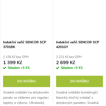
Indukční vařič SENCOR SCP
Indukční vařič SENCOR SCP
3701BK
4201GY
1 156 Kč bez DPH
2 231 Kč bez DPH
1 399 Kč
2 699 Kč
Skladem
>5 KS
Skladem
>5 KS
DO KOŠÍKU
DO KOŠÍKU
Snadné ovládání na dotykovém
Snadné ovládání kombinující
panelu se sliderem pro regulaci
klasický otočný ovladač s
teploty a výkonu, Ultratenký
dotykovým panelem, Snadná