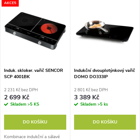
V
AKCE5
Nejdražší
z
ý
Nejprodávanější
e
p
Abecedně
n
i
í
s
p
Induk. skloker. vařič SENCOR
Indukční dvouplotýnkový vařič
SCP 4001BK
DOMO DO333IP
p
r
2 231 Kč bez DPH
2 801 Kč bez DPH
r
2 699 Kč
3 389 Kč
o
Skladem
>5 KS
Skladem
>5 ks
o
d
DO KOŠÍKU
DO KOŠÍKU
d
u
Kombinace indukční a sálavé