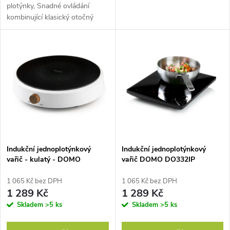
u
plotýnky, Snadné ovládání
k
kombinující klasický otočný
k
ovladač s dotykovým
t
panelem, Snadná
údržba, Vysoká účinnost,
t
úspora času a...
ů
ů
Indukční jednoplotýnkový
Indukční jednoplotýnkový
vařič - kulatý - DOMO
vařič DOMO DO332IP
DO30112IP
1 065 Kč bez DPH
1 065 Kč bez DPH
1 289 Kč
1 289 Kč
Skladem
>5 ks
Skladem
>5 ks