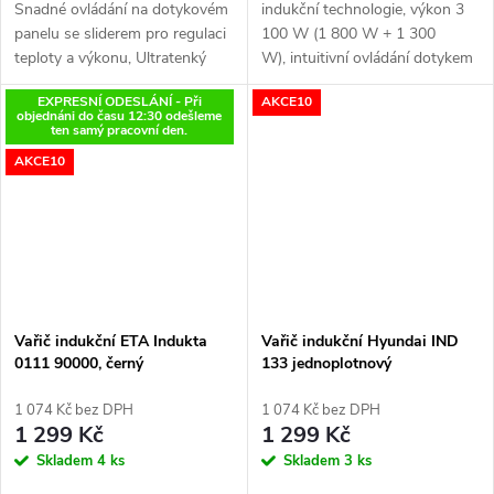
Snadné ovládání na dotykovém
indukční technologie, výkon 3
panelu se sliderem pro regulaci
100 W (1 800 W + 1 300
teploty a výkonu, Ultratenký
W), intuitivní ovládání dotykem
kompaktní design, vařič má
a otočným ovladačem, 10
EXPRESNÍ ODESLÁNÍ - Při
AKCE10
pouhé 4,3 cm na výšku, Snadná
teplotních stupňů (60–240 ℃)
objednáni do času 12:30 odešleme
údržba sklokeramické...
ten samý pracovní den.
AKCE10
Vařič indukční ETA Indukta
Vařič indukční Hyundai IND
0111 90000, černý
133 jednoplotnový
1 074 Kč bez DPH
1 074 Kč bez DPH
1 299 Kč
1 299 Kč
Skladem
4 ks
Skladem
3 ks