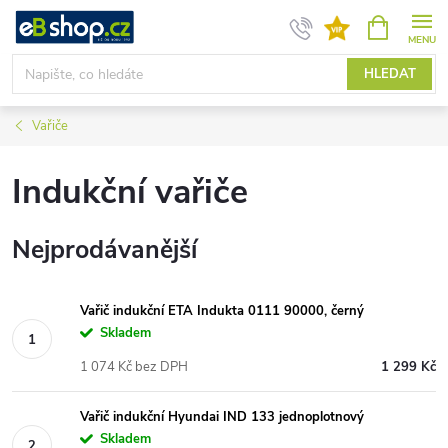
Přejít
NÁKUPNÍ
KOŠÍK
na
obsah
HLEDAT
Vařiče
Indukční vařiče
Nejprodávanější
Vařič indukční ETA Indukta 0111 90000, černý
Skladem
1 074 Kč bez DPH
1 299 Kč
Vařič indukční Hyundai IND 133 jednoplotnový
Skladem