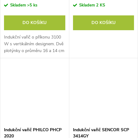
Skladem
>5 ks
Skladem
2 KS
DO KOŠÍKU
DO KOŠÍKU
Indukční vařič o příkonu 3100
W s vertikálním designem. Dvě
plotýnky o průměru 16 a 14 cm
zasebou. Nastavitelný výkon,
teplota i čas.
Indukční vařič PHILCO PHCP
Indukční vařič SENCOR SCP
2020
3414GY