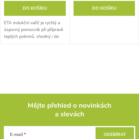
DO KOŠÍKU
DO KOŠÍKU
ETA indukční vařič je rychlý a
úsporný pomocník při přípravě
teplých pokrmů, vhodný i do
menších prostor a kuchyní.
O
v
l
á
Mějte přehled o novinkách
d
a slevách
Z
a
á
c
E-mail
ODEBÍRAT