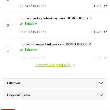
1 074 Kč bez DPH
1 299 Kč
Indukční jednoplotýnkový vařič DOMO DO332IP
Skladem
1 065 Kč bez DPH
1 289 Kč
Indukční dvouplotýnkový vařič DOMO DO333IP
Skladem
2 801 Kč bez DPH
3 389 Kč
Zobrazit více produktů
Filtrovat
Ř
Doporučujeme
a
Nejlevnější