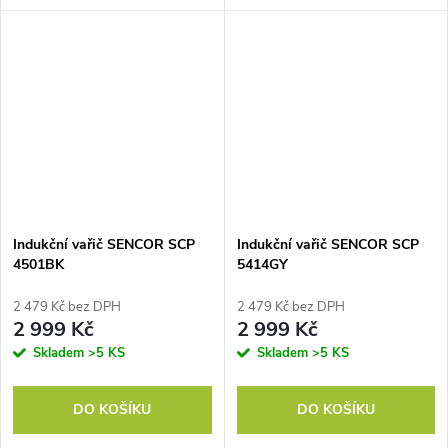
kompaktní design, Vysoká
údržba sklokeramické indukční
účinnost indukčního vaření
varné desky, Vysoká účinnost,
zajistí úsporu času a...
úspora času a elektrické...
Indukční vařič SENCOR SCP
Indukční vařič SENCOR SCP
4501BK
5414GY
2 479 Kč bez DPH
2 479 Kč bez DPH
2 999 Kč
2 999 Kč
Skladem
>5 KS
Skladem
>5 KS
DO KOŠÍKU
DO KOŠÍKU