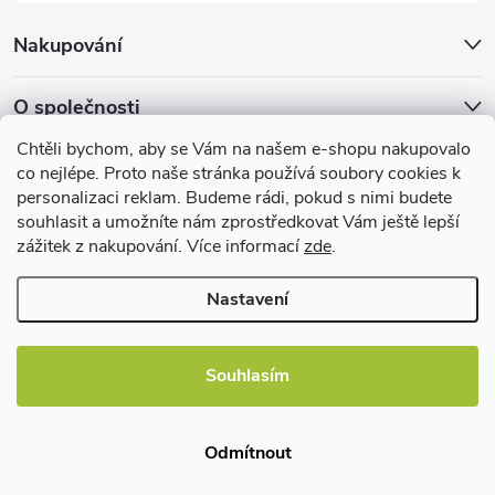
u
Nakupování
O společnosti
Chtěli bychom, aby se Vám na našem e-shopu nakupovalo
Facebook
co nejlépe. Proto naše stránka používá soubory cookies k
personalizaci reklam. Budeme rádi, pokud s nimi budete
souhlasit a umožníte nám zprostředkovat Vám ještě lepší
zážitek z nakupování. Více informací
zde
.
Užitečné informace
Nastavení
Souhlasím
Copyright 2026
EBshop.cz
. Všechna práva vyhrazena.
Odmítnout
Vytvořil Shoptet