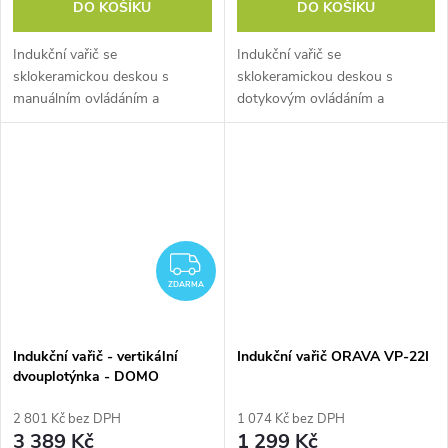
DO KOŠÍKU
DO KOŠÍKU
Indukční vařič se
Indukční vařič se
sklokeramickou deskou s
sklokeramickou deskou s
manuálním ovládáním a
dotykovým ovládáním a
vysokým výkonem až 2000 W.
vysokým výkonem až 2000 W.
Nastavitelný výkon a teplota.
Nastavitelný výkon, čas i
Velká aktivní indukční plocha o
teplota. Velká aktivní indukční
průměru 20 cm.
plocha o průměru 20 cm.
ZDARMA
ZDARMA
Indukční vařič - vertikální
Indukční vařič ORAVA VP-22I
dvouplotýnka - DOMO
DO30211IP
2 801 Kč bez DPH
1 074 Kč bez DPH
3 389 Kč
1 299 Kč