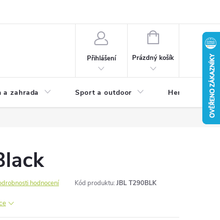
NÁKUPNÍ
KOŠÍK
Prázdný košík
Přihlášení
 a zahrada
Sport a outdoor
Herní zóna
Black
odrobnosti hodnocení
Kód produktu:
JBL T290BLK
ce