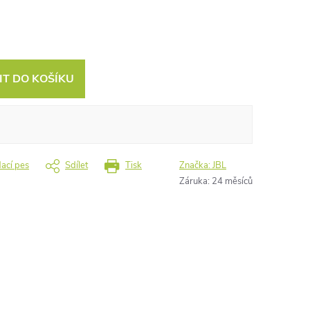
IT DO KOŠÍKU
dací pes
Sdílet
Tisk
Značka:
JBL
Záruka
:
24 měsíců