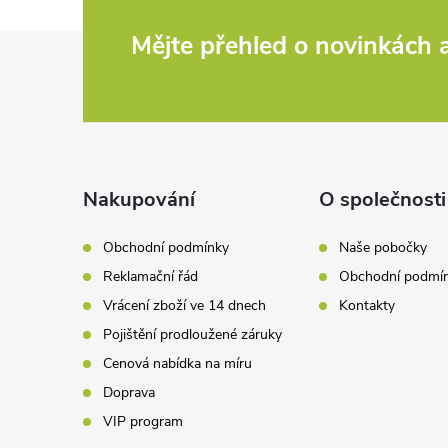
Z
Mějte přehled o novinkách
á
p
a
Nakupování
O společnosti
t
Obchodní podmínky
Naše pobočky
Reklamační řád
Obchodní podmí
í
Vrácení zboží ve 14 dnech
Kontakty
Pojištění prodloužené záruky
Cenová nabídka na míru
Doprava
VIP program