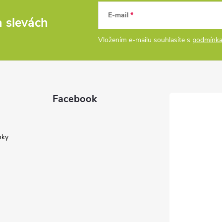
E-mail
a slevách
Vložením e-mailu souhlasíte s
podmínka
Facebook
nky