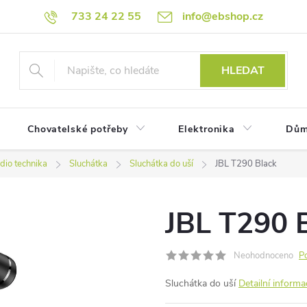
733 24 22 55
info@ebshop.cz
HLEDAT
Chovatelské potřeby
Elektronika
Dům
dio technika
Sluchátka
Sluchátka do uší
JBL T290 Black
JBL T290 
Neohodnoceno
P
Sluchátka do uší
Detailní informa