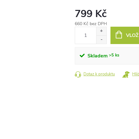
799 Kč
660 Kč bez DPH
Měrná
VLOŽ
cena:
Skladem
>5 ks
Dotaz k produktu
Hlí