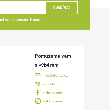
ODEBÍRAT
mi ochrany osobních údajů
info
@
ebshop.cz
733 24 22 55
elektrobenes
elektrobenes