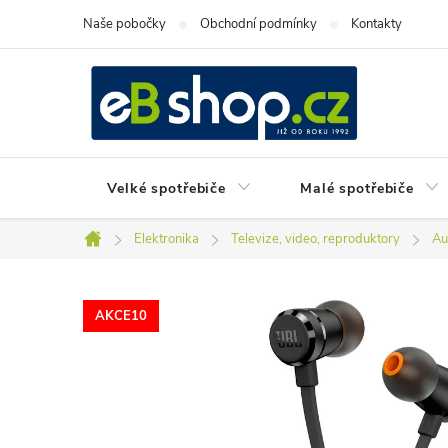
Přejít
Naše pobočky
Obchodní podmínky
Kontakty
na
obsah
Velké spotřebiče
Malé spotřebiče
Elektronika
Televize, video, reproduktory
Au
Domů
AKCE10