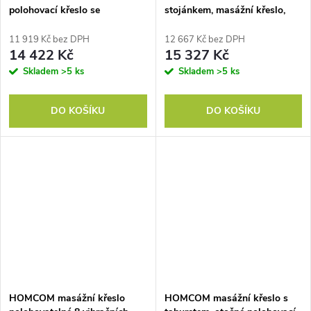
polohovací křeslo se
stojánkem, masážní křeslo,
stojánkem, masážní křeslo s
polohovací křeslo s připojením
tepelnými funkcemi, 2 dálkové
USB, TV křeslo s dálkovým
11 919 Kč bez DPH
12 667 Kč bez DPH
ovladače, měkká pěna
ovládáním, boční kapsa,
14 422 Kč
15 327 Kč
polohovací TV křeslo se
Skladem
>5 ks
Skladem
>5 ks
sametovým vzhledem, šedé
DO KOŠÍKU
DO KOŠÍKU
HOMCOM masážní křeslo
HOMCOM masážní křeslo s