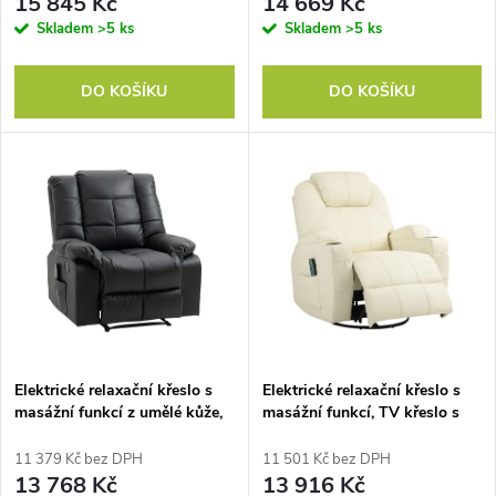
r
15 845 Kč
14 669 Kč
o
Skladem
>5 ks
Skladem
>5 ks
o
d
DO KOŠÍKU
DO KOŠÍKU
d
u
u
k
k
t
t
ů
ů
Elektrické relaxační křeslo s
Elektrické relaxační křeslo s
masážní funkcí z umělé kůže,
masážní funkcí, TV křeslo s
dřeva a oceli, černá 94x99x99
funkcí naklápění a houpání,
cm pro maximální pohodlí
pružinovým systémem a
11 379 Kč bez DPH
11 501 Kč bez DPH
dálkovým ovládáním pro
13 768 Kč
13 916 Kč