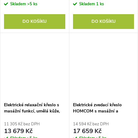
maximální pohodlí
Skladem
>5 ks
Skladem
1 ks
DO KOŠÍKU
DO KOŠÍKU
Elektrické relaxační křeslo s
Elektrické zvedací křeslo
masážní funkcí, umělá kůže,
HOMCOM s masážní a
dřevo, ocel, pěna, krémově bílá,
vyhřívací funkcí, porty USB,
94x99x99 cm pro relaxaci
držáky na nápoje, tmavě šedá
11 305 Kč bez DPH
14 594 Kč bez DPH
barva
13 679 Kč
17 659 Kč