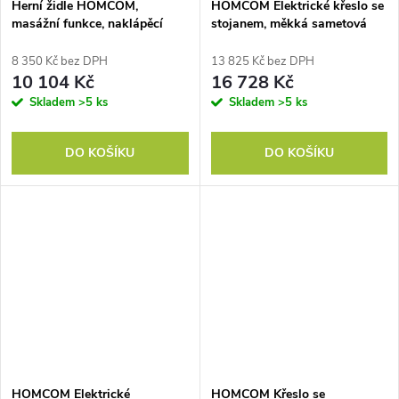
Herní židle HOMCOM,
HOMCOM Elektrické křeslo se
masážní funkce, naklápěcí
stojanem, měkká sametová
opěradlo, podnožka, do 120
tkanina, porty USB
kg, ocelový rám, imitace kůže,
8 350 Kč bez DPH
13 825 Kč bez DPH
šedá barva
10 104 Kč
16 728 Kč
Skladem
>5 ks
Skladem
>5 ks
DO KOŠÍKU
DO KOŠÍKU
HOMCOM Elektrické
HOMCOM Křeslo se