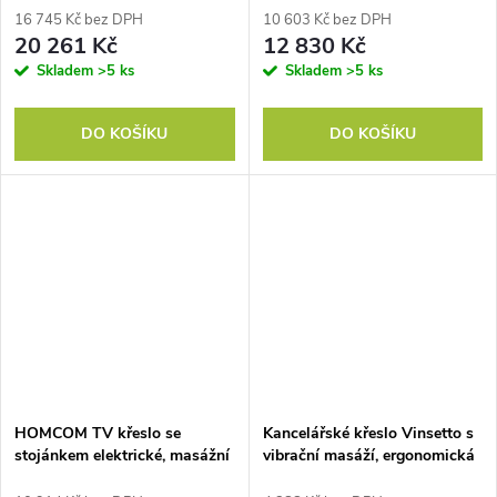
polohovací lehátko s funkcí
podnožkou, boční kapsa,
16 745 Kč bez DPH
10 603 Kč bez DPH
stání, kov, látka, šedá barva
látkový potah, tmavě šedá
20 261 Kč
12 830 Kč
barva
Skladem
>5 ks
Skladem
>5 ks
DO KOŠÍKU
DO KOŠÍKU
HOMCOM TV křeslo se
Kancelářské křeslo Vinsetto s
stojánkem elektrické, masážní
vibrační masáží, ergonomická
křeslo s funkcí polohování a
psací židle s vyhříváním,