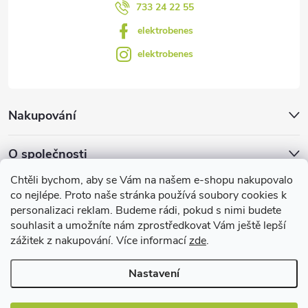
u
733 24 22 55
elektrobenes
elektrobenes
Nakupování
O společnosti
Chtěli bychom, aby se Vám na našem e-shopu nakupovalo
Facebook
co nejlépe. Proto naše stránka používá soubory cookies k
personalizaci reklam. Budeme rádi, pokud s nimi budete
souhlasit a umožníte nám zprostředkovat Vám ještě lepší
zážitek z nakupování. Více informací
zde
.
Užitečné informace
Nastavení