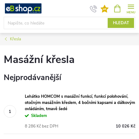
Přejít
NÁKUPNÍ
KOŠÍK
na
obsah
HLEDAT
Křesla
Masážní křesla
Nejprodávanější
Lehátko HOMCOM s masážní funkcí, funkcí polohování,
otočným masážním křeslem, 4 bočními kapsami a dálkovým
ovládáním, tmavě šedé
Skladem
8 286 Kč bez DPH
10 026 Kč