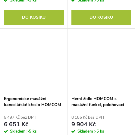
Skladem
>5 ks
Skladem
>5 ks
DO KOŠÍKU
DO KOŠÍKU
Ergonomické masážní
Herní židle HOMCOM s
kancelářské křeslo HOMCOM
masážní funkcí, polohovací
se 4 hnětacími body,
opěradlo, opěrka nohou,
manažerské křeslo s vysokým
nosnost až 120 kg, ocelový
5 497 Kč bez DPH
8 185 Kč bez DPH
opěradlem ve tvaru motýla,
rám, umělá kůže, černá
6 651 Kč
9 904 Kč
široké sedák, šedé
Skladem
>5 ks
Skladem
>5 ks