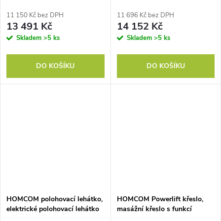
skládací stolek, 1 podnožka;
hnědé
77 cm x 93 cm x 105 cm, černá
11 150 Kč bez DPH
11 696 Kč bez DPH
barva
13 491 Kč
14 152 Kč
Skladem
>5 ks
Skladem
>5 ks
DO KOŠÍKU
DO KOŠÍKU
HOMCOM polohovací lehátko,
HOMCOM Powerlift křeslo,
elektrické polohovací lehátko
masážní křeslo s funkcí
s masážní funkcí, čalouněné
vyhřívání, čalouněné křeslo s