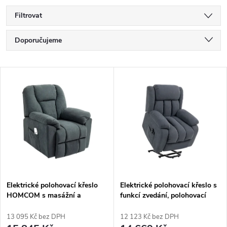
Filtrovat
Ř
Doporučujeme
a
Nejlevnější
V
Nejdražší
z
ý
Nejprodávanější
e
p
Abecedně
n
i
í
s
p
Elektrické polohovací křeslo
Elektrické polohovací křeslo s
HOMCOM s masážní a
funkcí zvedání, polohovací
p
vyhřívací funkcí, čalouněné
funkce, masážní funkce,
r
křeslo s USB portem, boční
93x91x103 cm, tmavě šedá
13 095 Kč bez DPH
12 123 Kč bez DPH
kapsy, šedé