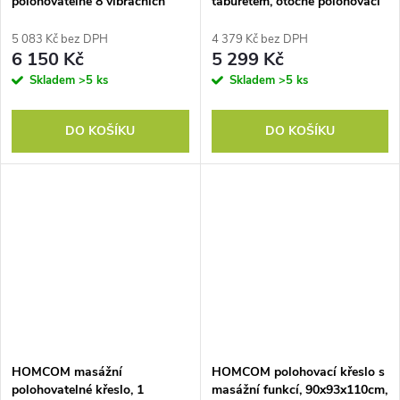
polohovatelné 8 vibračních
taburetem, otočné polohovací
bodů, 5 režimů, 8 vibračních
křeslo s masážní funkcí,
bodů, 56 x 168 x 84 cm, šedá
elektrické TV křeslo s
5 083 Kč bez DPH
4 379 Kč bez DPH
barva
polohovací funkcí, dálkové
6 150 Kč
5 299 Kč
ovládání do obývacího pokoje,
Skladem
>5 ks
Skladem
>5 ks
imitace kůže, krémová barva
DO KOŠÍKU
DO KOŠÍKU
HOMCOM masážní
HOMCOM polohovací křeslo s
polohovatelné křeslo, 1
masážní funkcí, 90x93x110cm,