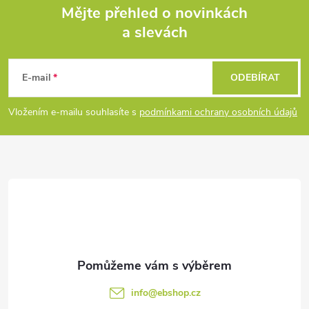
í
Mějte přehled o novinkách
v
a slevách
á
Z
p
n
r
á
í
E-mail
ODEBÍRAT
v
p
Vložením e-mailu souhlasíte s
podmínkami ochrany osobních údajů
k
a
y
t
v
ý
í
p
i
s
info
@
ebshop.cz