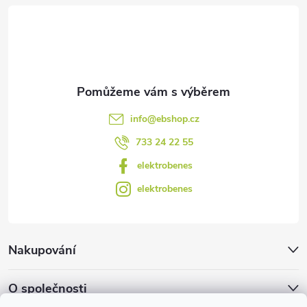
t
í
info
@
ebshop.cz
733 24 22 55
elektrobenes
elektrobenes
Nakupování
O společnosti