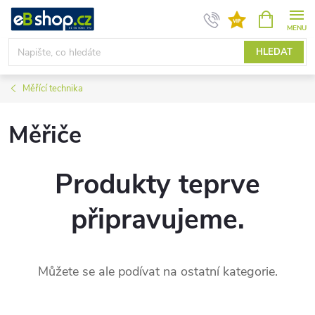
Přejít
NÁKUPNÍ
KOŠÍK
na
obsah
HLEDAT
Měřící technika
Měřiče
Produkty teprve
připravujeme.
Můžete se ale podívat na ostatní kategorie.