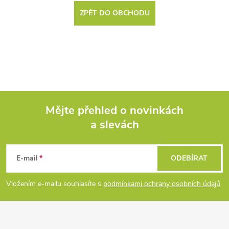
ZPĚT DO OBCHODU
Mějte přehled o novinkách
a slevách
Z
á
E-mail
ODEBÍRAT
p
Vložením e-mailu souhlasíte s
podmínkami ochrany osobních údajů
a