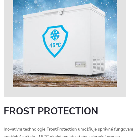
FROST PROTECTION
Inovativní technologie
FrostProtection
umožňuje správné fungování
spotřebiče až do -15 °C okolní teploty, třeba celoroční provoz