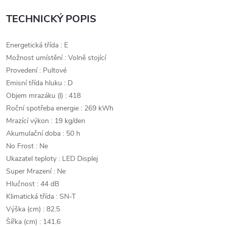
TECHNICKÝ POPIS
Energetická třída : E
Možnost umístění : Volně stojící
Provedení : Pultové
Emisní třída hluku : D
Objem mrazáku (l) : 418
Roční spotřeba energie : 269 kWh
Mrazící výkon : 19 kg/den
Akumulační doba : 50 h
No Frost : Ne
Ukazatel teploty : LED Displej
Super Mrazení : Ne
Hlučnost : 44 dB
Klimatická třída : SN-T
Výška (cm) : 82.5
Šířka (cm) : 141.6