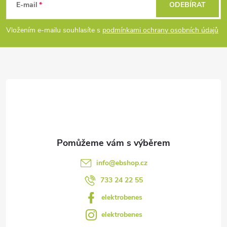
á
E-mail
ODEBÍRAT
p
Vložením e-mailu souhlasíte s
podmínkami ochrany osobních údajů
a
t
í
info
@
ebshop.cz
733 24 22 55
elektrobenes
elektrobenes