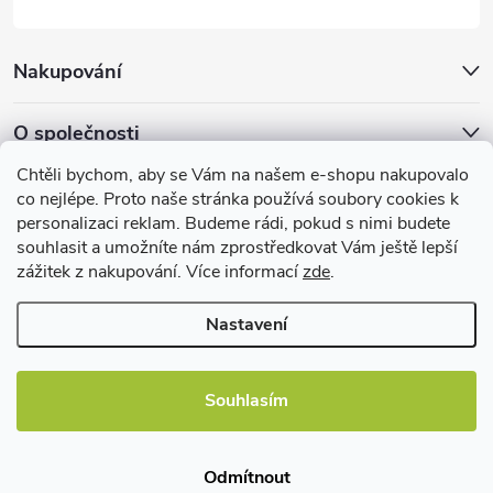
Nakupování
O společnosti
Chtěli bychom, aby se Vám na našem e-shopu nakupovalo
Facebook
co nejlépe. Proto naše stránka používá soubory cookies k
personalizaci reklam. Budeme rádi, pokud s nimi budete
souhlasit a umožníte nám zprostředkovat Vám ještě lepší
zážitek z nakupování. Více informací
zde
.
Užitečné informace
Nastavení
Souhlasím
Copyright 2026
EBshop.cz
. Všechna práva vyhrazena.
Odmítnout
Vytvořil Shoptet