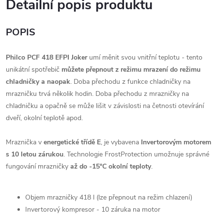
Detailní popis produktu
POPIS
Philco PCF 418 EFPI Joker
umí měnit svou vnitřní teplotu - tento
unikátní spotřebič
můžete přepnout z režimu mrazení do režimu
chladničky a naopak
. Doba přechodu z funkce chladničky na
mrazničku trvá několik hodin. Doba přechodu z mrazničky na
chladničku a opačně se může lišit v závislosti na četnosti otevírání
dveří, okolní teplotě apod.
Mraznička v
energetické třídě E
, je vybavena
Invertorovým motorem
s 10 letou zárukou
. Technologie FrostProtection umožnuje správné
fungování mrazničky
až do -15°C okolní teploty
.
Objem mrazničky 418 l (lze přepnout na režim chlazení)
Invertorový kompresor - 10 záruka na motor