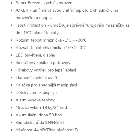
Super Freeze - rychlé zmrazení
JOKER - umí měnit svou vnitřní teplotu z chladničky na
mrazničku a naopak
Frost Protection - umožnuje správné fungování mrazničky až
do -15°C okolní teploty
Rozsah teplot mraznička -1°C ~ -30°C
Rozsah teplot chladnička +10°C ~ 0°C
LED osvětlení, displej
4x drátěný košík na potraviny
Hliníkový vnitřek pro lepší izolaci
Tlumené zavírání dveří
Kolečka pro snadnější manipulaci
Dětský zámek displeje
Alarm vysoké teploty
Mrazící výkon 19 kg/24 hod.
Akumulační doba 50 hod.
Klimatická třída SN/N/ST/T
Hlučnost 44 dB/Třída hlučnosti D