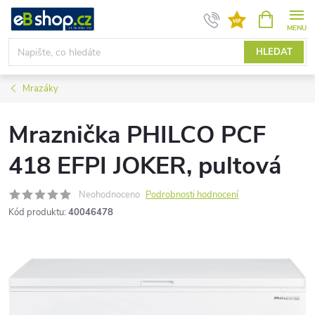
Přejít
NÁKUPNÍ
KOŠÍK
na
obsah
HLEDAT
Mrazáky
Mraznička PHILCO PCF
418 EFPI JOKER, pultová
Neohodnoceno
Podrobnosti hodnocení
Kód produktu:
40046478