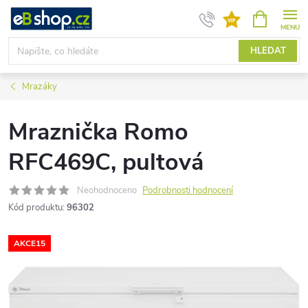
Přejít
NÁKUPNÍ
KOŠÍK
na
obsah
HLEDAT
Mrazáky
Mraznička Romo
RFC469C, pultová
Neohodnoceno
Podrobnosti hodnocení
Kód produktu:
96302
AKCE15