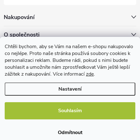
Nakupování
O společnosti
Chtěli bychom, aby se Vám na našem e-shopu nakupovalo
Facebook
co nejlépe. Proto naše stránka používá soubory cookies k
personalizaci reklam. Budeme rádi, pokud s nimi budete
souhlasit a umožníte nám zprostředkovat Vám ještě lepší
zážitek z nakupování. Více informací
zde
.
Užitečné informace
Nastavení
Souhlasím
Copyright 2026
EBshop.cz
. Všechna práva vyhrazena.
Odmítnout
Vytvořil Shoptet