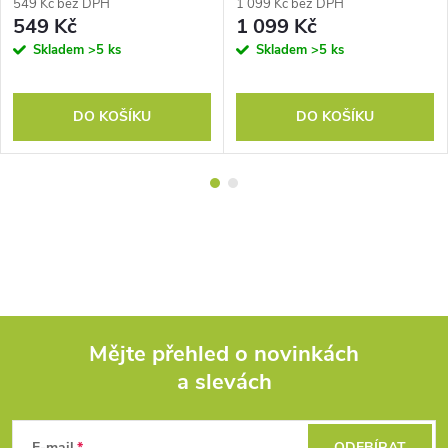
549 Kč bez DPH
1 099 Kč bez DPH
549 Kč
1 099 Kč
Skladem
>5 ks
Skladem
>5 ks
DO KOŠÍKU
DO KOŠÍKU
Mějte přehled o novinkách
a slevách
Z
E-mail
ODEBÍRAT