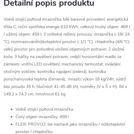
Detailní popis produktu
Volně stojící pultová mraznička; bílé barevné provedení; energetická
třída C; roční spotřeba energie 610 kWh; celkový hrubý objem: 469 l
/ užitný objem: 459 l; 3 volitelné režimy provozu: mraznička (-18/-24
°C), rozmrazování/nízkoteplotní prostor (-1/1 °C), chladnička (4/6 °C);
velký prostor pro pohodlné uložení objemných potravin; 2 úložné
koše; 3 háčky na zavěšení potravin; vnější horizontální madlo se
zámkem; vnitřní LED osvětlení; mechanický termostat; ovládání
otočným voličem; kontrolka napájení (zelená); kontrolka
porucha/vysoká teplota (červená); mrazící výkon 18 kg/24h; výdrž
bez proudu 35 h; hlučnost 41-45 dB (A); rozměry (V x Š x H): 84 x
149,2 x 74,3 cm; hmotnost 61 kg
Volně stojící pultová mraznička
Čistý objem mrazničky: 459 l
FLEXI PROVOZ: lze nastavit jako mrazničku / nízkoteplotní
prostor / chladničku