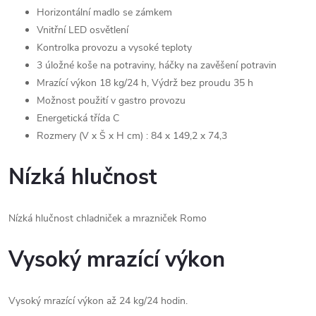
Horizontální madlo se zámkem
Vnitřní LED osvětlení
Kontrolka provozu a vysoké teploty
3 úložné koše na potraviny, háčky na zavěšení potravin
Mrazící výkon 18 kg/24 h, Výdrž bez proudu 35 h
Možnost použití v gastro provozu
Energetická třída C
Rozmery (V x Š x H cm) : 84 x 149,2 x 74,3
Nízká hlučnost
Nízká hlučnost chladniček a mrazniček Romo
Vysoký mrazící výkon
Vysoký mrazící výkon až 24 kg/24 hodin.