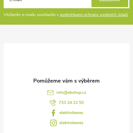
á
p
Vložením e-mailu souhlasíte s
podmínkami ochrany osobních údajů
a
t
í
info
@
ebshop.cz
733 24 22 55
elektrobenes
elektrobenes