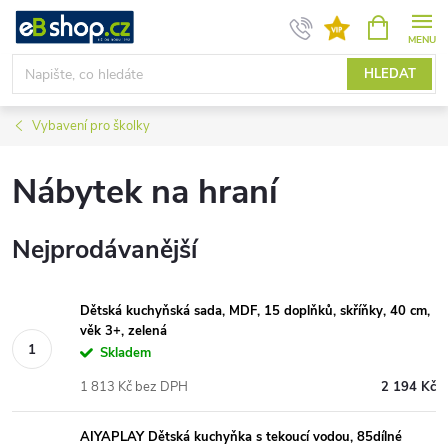
Přejít
NÁKUPNÍ
KOŠÍK
na
obsah
HLEDAT
Vybavení pro školky
Nábytek na hraní
Nejprodávanější
Dětská kuchyňská sada, MDF, 15 doplňků, skříňky, 40 cm,
věk 3+, zelená
Skladem
1 813 Kč bez DPH
2 194 Kč
AIYAPLAY Dětská kuchyňka s tekoucí vodou, 85dílné