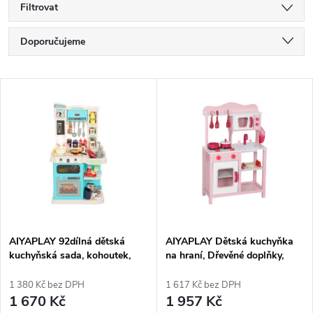
Filtrovat
Ř
Doporučujeme
a
Nejlevnější
V
Nejdražší
z
ý
Nejprodávanější
e
p
Abecedně
n
i
í
s
p
AIYAPLAY 92dílná dětská
AIYAPLAY Dětská kuchyňka
kuchyňská sada, kohoutek,
na hraní, Dřevěné doplňky,
p
plast, 3-6 let, zelená
Kuchyňské spotřebiče,
r
Kompaktní, Zvuky, Růžová
1 380 Kč bez DPH
1 617 Kč bez DPH
r
1 670 Kč
1 957 Kč