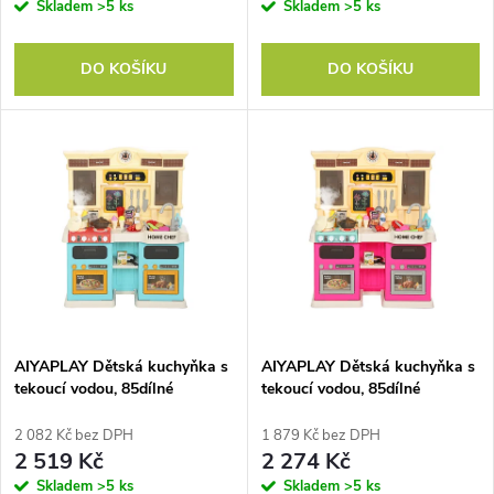
o
Skladem
>5 ks
Skladem
>5 ks
o
d
DO KOŠÍKU
DO KOŠÍKU
d
u
u
k
k
t
t
ů
ů
AIYAPLAY Dětská kuchyňka s
AIYAPLAY Dětská kuchyňka s
tekoucí vodou, 85dílné
tekoucí vodou, 85dílné
příslušenství, elektrický
příslušenství, elektrický
kohoutek, světla, zvuky, pro
kohoutek, světla, zvuky, pro
2 082 Kč bez DPH
1 879 Kč bez DPH
děti od 3 do 6 let, plast, zelená
děti ve věku 3-6 let
2 519 Kč
2 274 Kč
Skladem
>5 ks
Skladem
>5 ks