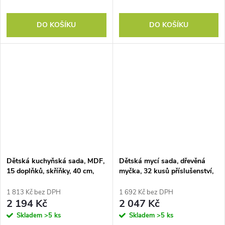
DO KOŠÍKU
DO KOŠÍKU
Dětská kuchyňská sada, MDF,
Dětská mycí sada, dřevěná
15 doplňků, skříňky, 40 cm,
myčka, 32 kusů příslušenství,
věk 3+, zelená
MDF, pro děti od 3 let, světle
modrá
1 813 Kč bez DPH
1 692 Kč bez DPH
2 194 Kč
2 047 Kč
Skladem
>5 ks
Skladem
>5 ks