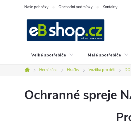
Přejít
Naše pobočky
Obchodní podmínky
Kontakty
na
obsah
Velké spotřebiče
Malé spotřebiče
Herní zóna
Hračky
Vozítka pro děti
DOP
Domů
Ochranné spreje
Pr