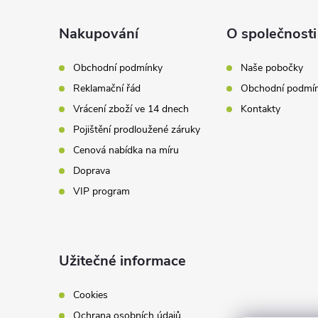
p
a
Nakupování
O společnosti
t
Obchodní podmínky
Naše pobočky
Reklamační řád
Obchodní podmí
í
Vrácení zboží ve 14 dnech
Kontakty
Pojištění prodloužené záruky
Cenová nabídka na míru
Doprava
VIP program
Užitečné informace
Cookies
Ochrana osobních údajů