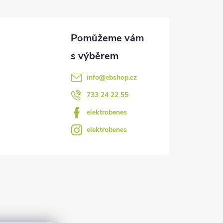
info
@
ebshop.cz
733 24 22 55
elektrobenes
elektrobenes