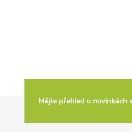
Z
Mějte přehled o novinkách
á