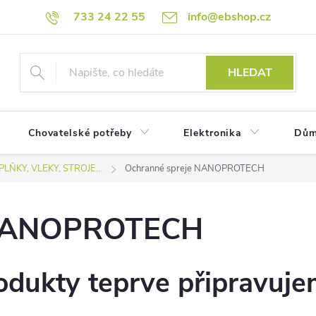
733 24 22 55
info@ebshop.cz
HLEDAT
Chovatelské potřeby
Elektronika
Dům
LŇKY, VLEKY, STROJE...
Ochranné spreje NANOPROTECH
 NANOPROTECH
odukty teprve připravuje