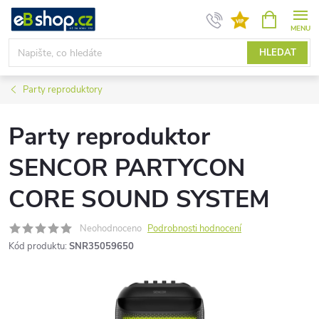
Přejít
NÁKUPNÍ
KOŠÍK
na
obsah
HLEDAT
Party reproduktory
Party reproduktor
SENCOR PARTYCON
CORE SOUND SYSTEM
Neohodnoceno
Podrobnosti hodnocení
Kód produktu:
SNR35059650