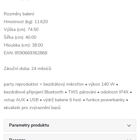
Rozměry balení:
Hmotnost (kg): 11.620
Výška (cm): 74.50
Šířka (cm): 40.00
Hloubka (cm): 38.00
EAN: 8590669362868
Záruční doba: 24 měsíců
party reproduktor + bezdrátový mikrofon • výkon 140 W •
bezdrátové připojení Bluetooth • TWS párování • odolnost IP4X •
vstup AUX • USB • výdrž baterie 6 hod. • funkce powerbanky •
ekvalizér pro zvýraznění basů
Parametry produktu