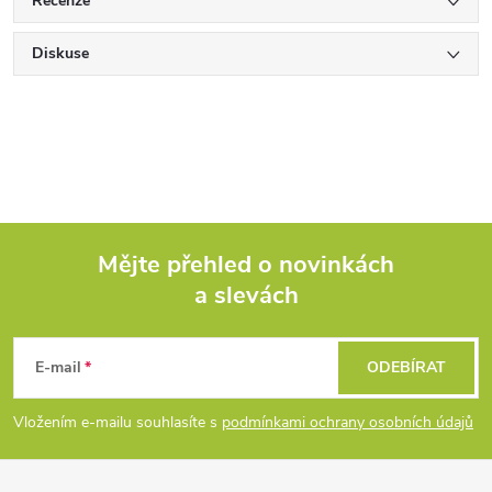
Recenze
Diskuse
Mějte přehled o novinkách
a slevách
Z
á
E-mail
ODEBÍRAT
p
Vložením e-mailu souhlasíte s
podmínkami ochrany osobních údajů
a