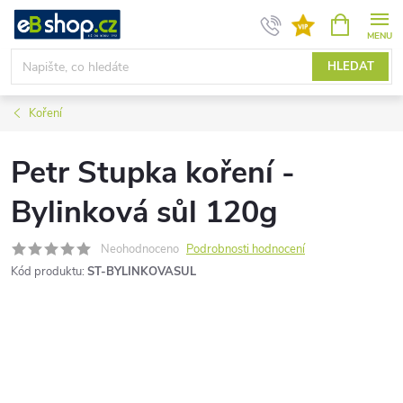
Přejít
NÁKUPNÍ
KOŠÍK
na
obsah
HLEDAT
Koření
Petr Stupka koření -
Bylinková sůl 120g
Neohodnoceno
Podrobnosti hodnocení
Kód produktu:
ST-BYLINKOVASUL