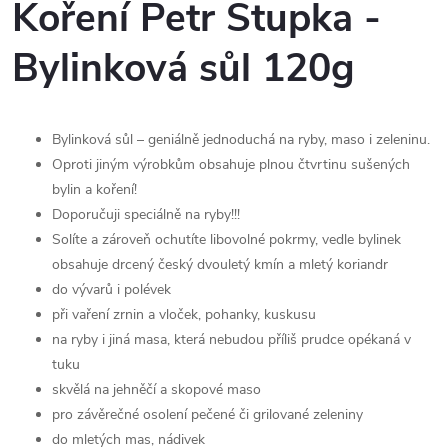
Koření Petr Stupka -
Bylinková sůl 120g
Bylinková sůl – geniálně jednoduchá na ryby, maso i zeleninu.
Oproti jiným výrobkům obsahuje plnou čtvrtinu sušených
bylin a koření!
Doporučuji speciálně na ryby!!!
Solíte a zároveň ochutíte libovolné pokrmy, vedle bylinek
obsahuje drcený český dvouletý kmín a mletý koriandr
do vývarů i polévek
při vaření zrnin a vloček, pohanky, kuskusu
na ryby i jiná masa, která nebudou příliš prudce opékaná v
tuku
skvělá na jehněčí a skopové maso
pro závěrečné osolení pečené či grilované zeleniny
do mletých mas, nádivek