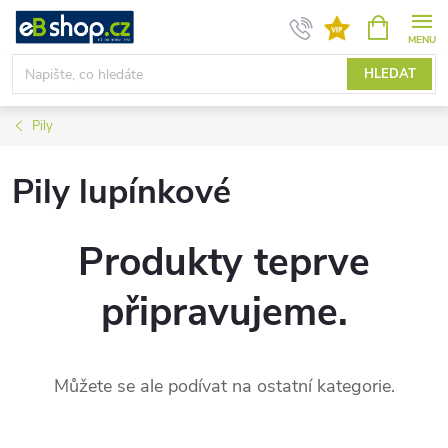
Přejít
NÁKUPNÍ
KOŠÍK
na
obsah
HLEDAT
Pily
Pily lupínkové
Produkty teprve
připravujeme.
Můžete se ale podívat na ostatní kategorie.