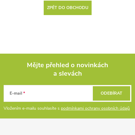
ZPĚT DO OBCHODU
Mějte přehled o novinkách
a slevách
Z
á
E-mail
ODEBÍRAT
p
Vložením e-mailu souhlasíte s
podmínkami ochrany osobních údajů
a