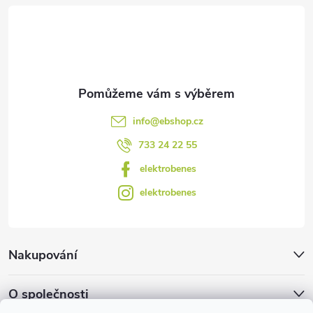
t
í
info
@
ebshop.cz
733 24 22 55
elektrobenes
elektrobenes
Nakupování
O společnosti