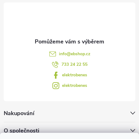
t
í
info
@
ebshop.cz
733 24 22 55
elektrobenes
elektrobenes
Nakupování
O společnosti