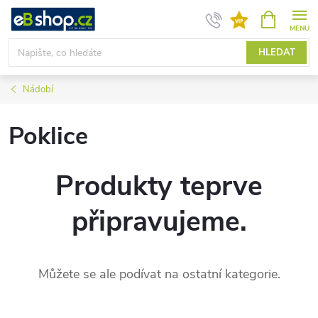
Přejít
NÁKUPNÍ
KOŠÍK
na
obsah
HLEDAT
Nádobí
Poklice
Produkty teprve
připravujeme.
Můžete se ale podívat na ostatní kategorie.