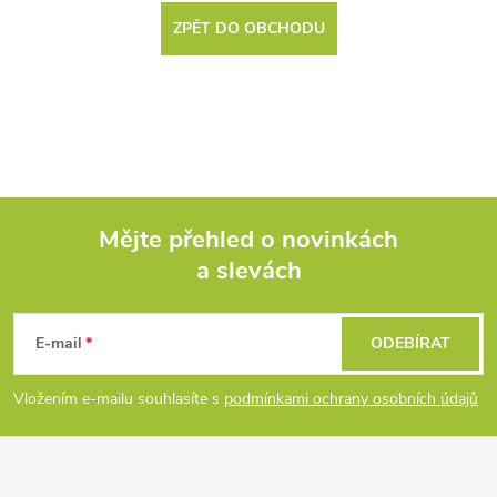
ZPĚT DO OBCHODU
Mějte přehled o novinkách
a slevách
Z
á
E-mail
ODEBÍRAT
p
Vložením e-mailu souhlasíte s
podmínkami ochrany osobních údajů
a