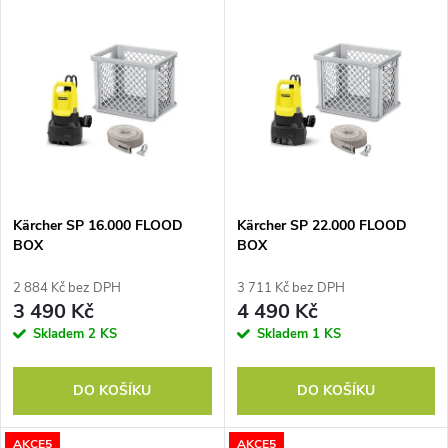
V
Nejdražší
z
ý
Nejprodávanější
e
p
Abecedně
n
i
í
s
p
Kärcher SP 16.000 FLOOD
Kärcher SP 22.000 FLOOD
BOX
BOX
p
r
2 884 Kč bez DPH
3 711 Kč bez DPH
r
3 490 Kč
4 490 Kč
o
Skladem
2 KS
Skladem
1 KS
o
d
DO KOŠÍKU
DO KOŠÍKU
d
u
AKCE5
AKCE5