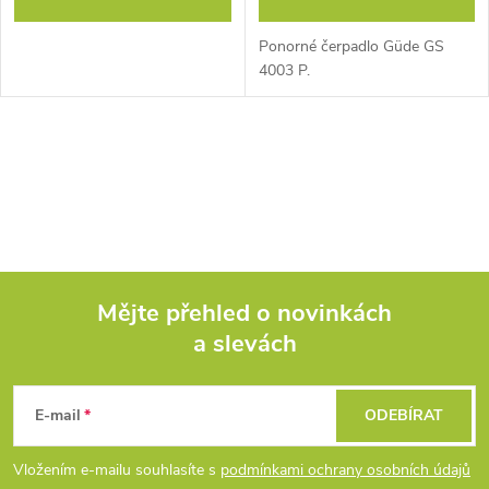
Ponorné čerpadlo Güde GS
4003 P.
O
v
l
á
Mějte přehled o novinkách
d
a slevách
Z
a
á
c
E-mail
ODEBÍRAT
p
í
Vložením e-mailu souhlasíte s
podmínkami ochrany osobních údajů