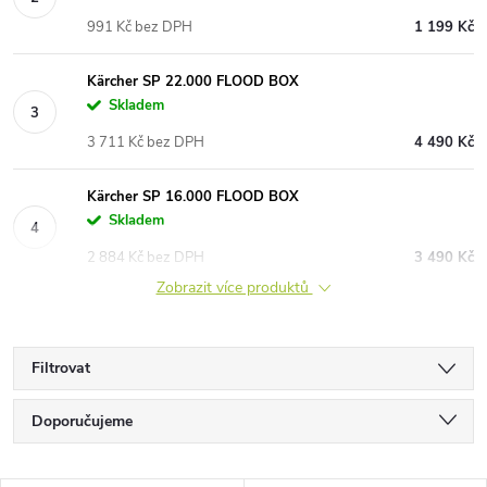
991 Kč bez DPH
1 199 Kč
Kärcher SP 22.000 FLOOD BOX
Skladem
3 711 Kč bez DPH
4 490 Kč
Kärcher SP 16.000 FLOOD BOX
Skladem
2 884 Kč bez DPH
3 490 Kč
Zobrazit více produktů
Filtrovat
Ř
Doporučujeme
a
Nejlevnější