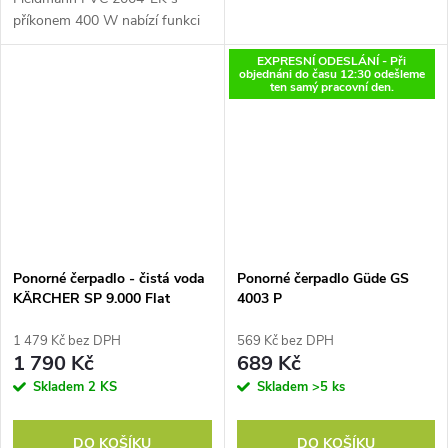
příkonem 400 W nabízí funkci
3v1 pro čistou, kalovou i nízkou
EXPRESNÍ ODESLÁNÍ - Při
hladinu vody. Spolehlivý
objednáni do času 12:30 odešleme
plovákový spínač zajišťuje...
ten samý pracovní den.
Ponorné čerpadlo - čistá voda
Ponorné čerpadlo Güde GS
KÄRCHER SP 9.000 Flat
4003 P
1 479 Kč bez DPH
569 Kč bez DPH
1 790 Kč
689 Kč
Skladem
2 KS
Skladem
>5 ks
DO KOŠÍKU
DO KOŠÍKU