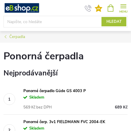
Přejít
NÁKUPNÍ
KOŠÍK
na
obsah
HLEDAT
Čerpadla
Ponorná čerpadla
Nejprodávanější
Ponorné čerpadlo Güde GS 4003 P
Skladem
569 Kč bez DPH
689 Kč
Ponorné čerp. 3v1 FIELDMANN FVC 2004-EK
Skladem