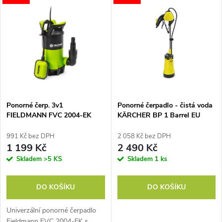
u
k
k
t
t
ů
ů
Ponorné čerp. 3v1
Ponorné čerpadlo - čistá voda
FIELDMANN FVC 2004-EK
KÄRCHER BP 1 Barrel EU
991 Kč bez DPH
2 058 Kč bez DPH
1 199 Kč
2 490 Kč
Skladem
>5 KS
Skladem
1 ks
DO KOŠÍKU
DO KOŠÍKU
Univerzální ponorné čerpadlo
Fieldmann FVC 2004-EK s