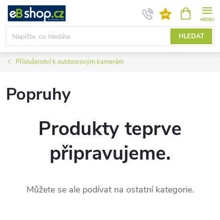
Přejít
NÁKUPNÍ
KOŠÍK
na
obsah
HLEDAT
Příslušenství k outdoorovým kamerám
Popruhy
Produkty teprve
připravujeme.
Můžete se ale podívat na ostatní kategorie.