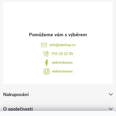
t
í
info
@
ebshop.cz
733 24 22 55
elektrobenes
elektrobenes
Nakupování
O společnosti