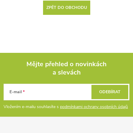
ZPĚT DO OBCHODU
Mějte přehled o novinkách
a slevách
Z
á
E-mail
ODEBÍRAT
p
Vložením e-mailu souhlasíte s
podmínkami ochrany osobních údajů
a